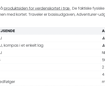
 på
produktsiden for verdenskortet i træ
. De faktiske fysis
mmen med kortet. Traveler er basisudgaven, Adventurer-udg
EJSENDE
A
J
J
J, kompas i et enkelt lag
J
J
N
6
5
2
4
edfølger
m