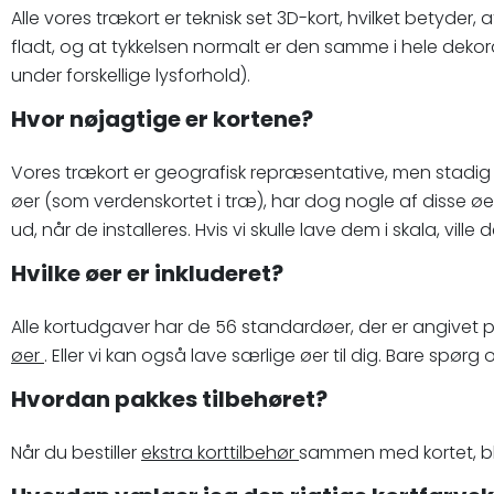
Alle vores trækort er teknisk set 3D-kort, hvilket betyder,
fladt, og at tykkelsen normalt er den samme i hele dekorat
under forskellige lysforhold).
Hvor nøjagtige er kortene?
Vores trækort er geografisk repræsentative, men stadig e
øer (som verdenskortet i træ), har dog nogle af disse øer ud
ud, når de installeres. Hvis vi skulle lave dem i skala, vil
Hvilke øer er inkluderet?
Alle kortudgaver har de 56 standardøer, der er angivet
øer
. Eller vi kan også lave særlige øer til dig. Bare spørg o
Hvordan pakkes tilbehøret?
Når du bestiller
ekstra korttilbehør
sammen med kortet, bli