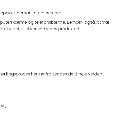
epakke, der kan returneres, her.
 computerskærme og telefonskærme. Bemærk også, at træ
aktisk det, vi elsker ved vores produkter!
mstillingsproces her.
Herfra
sendes de til hele verden
.
v.).