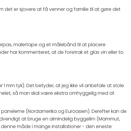
m det er sjovere at få venner og familie til at gøre det
erpas, malertape og et målebånd til at placere
er har kommenteret, at de foretrak et glas vin eller to.
 mm tyk). Det betyder, at jeg ikke vil anbefale at stole
anelet, så man skal være ekstra omhyggelig med at
af panelerne (Nordamerika og Euroasien). Derefter kan de
nødvendigt at bruge en almindelig byggelim (Mammut,
 på denne måde i mange installationer - den eneste