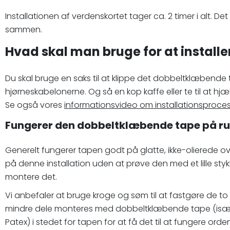
Installationen af verdenskortet tager ca. 2 timer i alt. De
sammen.
Hvad skal man bruge for at installe
Du skal bruge en saks til at klippe det dobbeltklæbende
hjørneskabelonerne. Og så en kop kaffe eller te til at hj
Se også vores
informationsvideo om installationsproc
Fungerer den dobbeltklæbende tape på ru
Generelt fungerer tapen godt på glatte, ikke-olierede ov
på denne installation uden at prøve den med et lille s
montere det.
Vi anbefaler at bruge kroge og søm til at fastgøre de to
mindre dele monteres med dobbeltklæbende tape (især t
Patex) i stedet for tapen for at få det til at fungere o