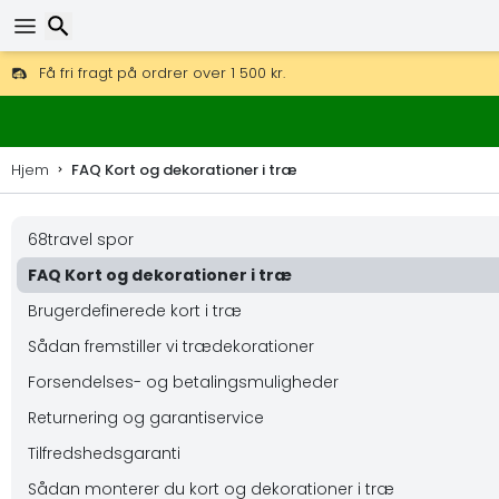
Få fri fragt på ordrer over 1 500 kr.
DHL Express fra dag til dag er også tilgængelig.
Søg efter
30 dages returret, 90 dage for trækort og dekorationer.
Hjem
FAQ Kort og dekorationer i træ
68travel spor
FAQ Kort og dekorationer i træ
Brugerdefinerede kort i træ
Sådan fremstiller vi trædekorationer
Forsendelses- og betalingsmuligheder
Returnering og garantiservice
Tilfredshedsgaranti
Sådan monterer du kort og dekorationer i træ