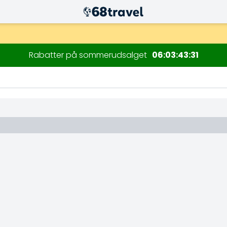
Rabatter på sommerudsalget
06
03
43
30
Søg efter