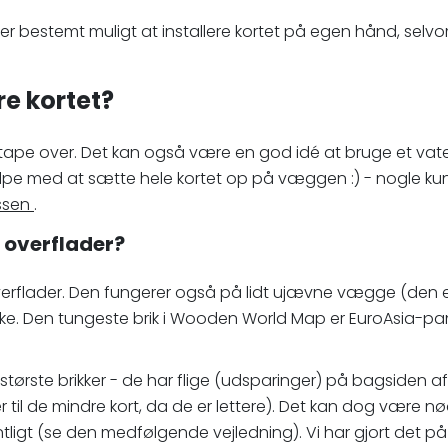
t er bestemt muligt at installere kortet på egen hånd, selvo
re kortet?
 tape over. Det kan også være en god idé at bruge et vat
ælpe med at sætte hele kortet op på væggen :) - nogle kund
essen
.
 overflader?
erflader. Den fungerer også på lidt ujævne vægge (den er 1
tykke. Den tungeste brik i Wooden World Map er EuroAsia-p
 største brikker - de har flige (udsparinger) på bagsiden 
il de mindre kort, da de er lettere). Det kan dog være 
rdentligt (se den medfølgende vejledning). Vi har gjort det