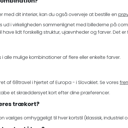
ekombination?
r med dit interiør, kan du også overveje at bestille en
prøv
ledes ud i virkeligheden sammenlignet med billederne på
have lidt forskellig struktur, ujævnheder og farver. Det er f
 i alle mulige kombinationer af flere eller enkelte farver.
 af 68travel i hjertet af Europa - i Slovakiet. Se vores
fre
skabe et skræddersyet kort efter dine præferencer.
jeres trækort?
vælges omhyggeligt til hver kortstil (klassisk, industriel os