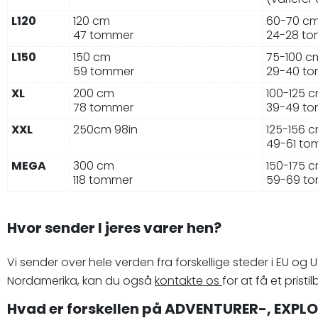
L120
120 cm
60-70 c
47 tommer
24-28 t
L150
150 cm
75-100 c
59 tommer
29-40 t
XL
200 cm
100-125 
78 tommer
39-49 t
XXL
250cm 98in
125-156 
49-61 to
MEGA
300 cm
150-175 
118 tommer
59-69 t
Hvor sender I jeres varer hen?
Vi sender over hele verden fra forskellige steder i EU o
Nordamerika, kan du også
kontakte os
for at få et pris
Hvad er forskellen på ADVENTURER-, EXP