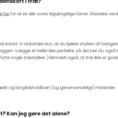
denskort i træ?
ik her
for at se alle vores tilgængelige farver. Klassiske ver
leret kortet. Vi anbefaler kun, at du tjekker styrken af fas
væggen. Vægge er heller ikke perfekte, så det bør du også ta
tte nogle træstykker :) Bemærk også, at træ ikke er god
et stærkt og langtidsholdbart (og genanvendeligt) materiale.
et? Kan jeg gøre det alene?