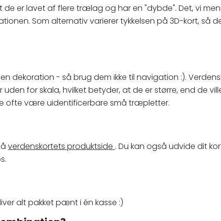
 at de er lavet af flere trælag og har en "dybde". Det, vi me
ionen. Som alternativ varierer tykkelsen på 3D-kort, så de s
n dekoration - så brug dem ikke til navigation :). Verdensk
en for skala, hvilket betyder, at de er større, end de ville v
le de ofte være uidentificerbare små træpletter.
 på
verdenskortets produktside
. Du kan også udvide dit ko
s.
ver alt pakket pænt i én kasse :)