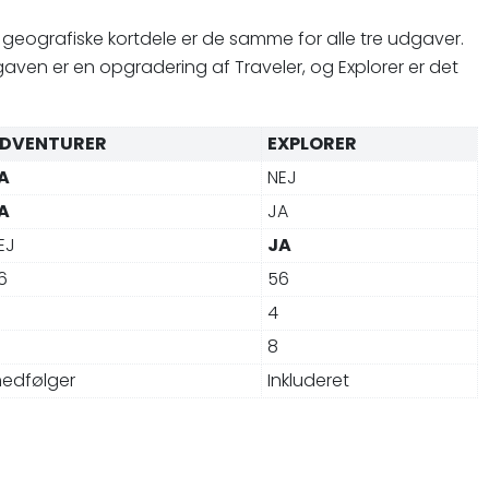
ke geografiske kortdele er de samme for alle tre udgaver.
aven er en opgradering af Traveler, og Explorer er det
DVENTURER
EXPLORER
A
NEJ
A
JA
EJ
JA
6
56
4
8
edfølger
Inkluderet