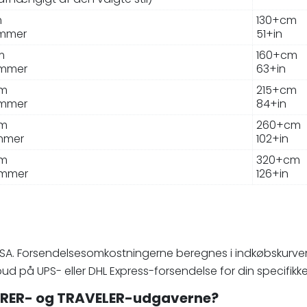
m
130+cm
ommer
51+in
m
160+cm
ommer
63+in
cm
215+cm
ommer
84+in
cm
260+cm
mmer
102+in
cm
320+cm
ommer
126+in
g USA. Forsendelsesomkostningerne beregnes i indkøbskurven
tilbud på UPS- eller DHL Express-forsendelse for din specifi
LORER- og TRAVELER-udgaverne?