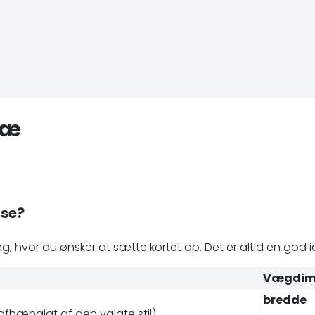
ræ
lse?
, hvor du ønsker at sætte kortet op. Det er altid en god id
Vægdim
bredde
 afhængigt af den valgte stil)