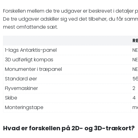
Forskellen mellem de tre udgaver er beskrevet i detaljer
De tre udgaver adskiller sig ved det tilbehør, du får sa
mest omfattende sæt.
R
1-lags Antarktis-panel
NE
3D udførligt kompas
NE
Monumenter i træpanel
NE
Standard øer
5
Flyvemaskiner
2
Skibe
4
Monteringstape
m
Hvad er forskellen på 2D- og 3D-trækort?