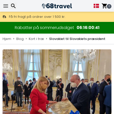
0
Få fri fragt på ordrer over 1 500 kr.
DHL Express fra dag til dag er også tilgængelig.
Søg efter
30 dages returret, 90 dage for trækort og dekorationer.
Rabatter på sommerudsalget
06
16
00
41
Hjem
Blog
Kort i træ
Slovakiet til Slovakiets præsident
Søg efter