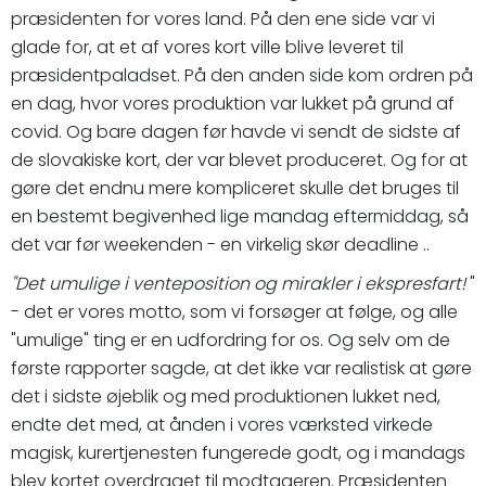
præsidenten for vores land. På den ene side var vi
glade for, at et af vores kort ville blive leveret til
præsidentpaladset. På den anden side kom ordren på
en dag, hvor vores produktion var lukket på grund af
covid. Og bare dagen før havde vi sendt de sidste af
de slovakiske kort, der var blevet produceret. Og for at
gøre det endnu mere kompliceret skulle det bruges til
en bestemt begivenhed lige mandag eftermiddag, så
det var før weekenden - en virkelig skør deadline ..
"Det umulige i venteposition og mirakler i ekspresfart!
"
- det er vores motto, som vi forsøger at følge, og alle
"umulige" ting er en udfordring for os. Og selv om de
første rapporter sagde, at det ikke var realistisk at gøre
det i sidste øjeblik og med produktionen lukket ned,
endte det med, at ånden i vores værksted virkede
magisk, kurertjenesten fungerede godt, og i mandags
blev kortet overdraget til modtageren. Præsidenten