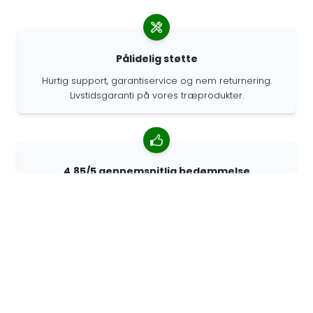
Pålidelig støtte
Hurtig support, garantiservice og nem returnering.
Livstidsgaranti på vores træprodukter.
4.85/5 gennemsnitlig bedømmelse
Over 7400 anmeldelser fra kunder fra hele verden. 98%
af kunderne anbefaler os.
Personlige ordrer
68travel er en original producent, hvilket betyder, at vi