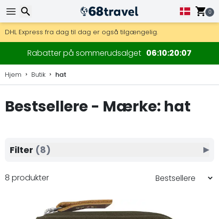
0
Få fri fragt på ordrer over 1 500 kr.
DHL Express fra dag til dag er også tilgængelig.
30 dages returret, 90 dage for trækort og dekorationer.
Søg efter
Rabatter på sommerudsalget
06
10
20
06
Hjem
Butik
hat
Bestsellere - Mærke: hat
Søg efter
Filter
(8)
▶
8 produkter