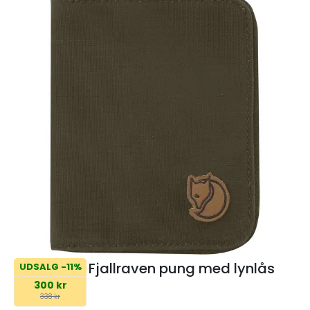
Fjallraven pung med lynlås
UDSALG -11%
300 kr
338 kr