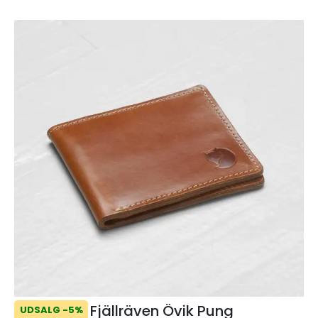
Fjällräven Övik Pung
UDSALG -5%