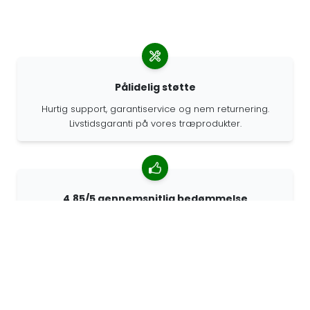
Pålidelig støtte
Hurtig support, garantiservice og nem returnering.
Livstidsgaranti på vores træprodukter.
4.85/5 gennemsnitlig bedømmelse
Over 7400 anmeldelser fra kunder fra hele verden. 98%
af kunderne anbefaler os.