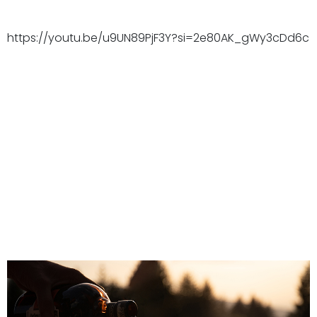
https://youtu.be/u9UN89PjF3Y?si=2e80AK_gWy3cDd6c