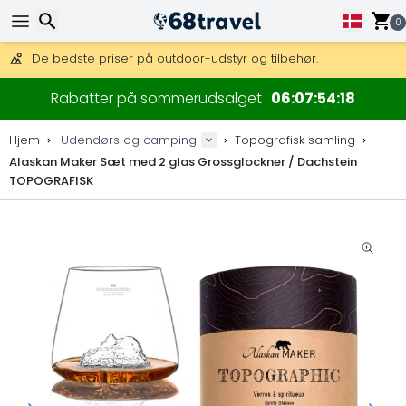
0
Få fri fragt på ordrer over 1 500 kr.
DHL Express fra dag til dag er også tilgængelig.
Søg efter
30 dages returret, 90 dage for trækort og dekorationer.
Rabatter på sommerudsalget
06
07
54
16
De bedste priser på outdoor-udstyr og tilbehør.
Hjem
Udendørs og camping
Topografisk samling
Alaskan Maker Sæt med 2 glas Grossglockner / Dachstein
TOPOGRAFISK
Søg efter