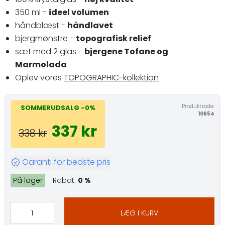
350 ml -
ideel volumen
håndblæst -
håndlavet
bjergmønstre -
topografisk relief
sæt med 2 glas -
bjergene Tofane og
Marmolada
Oplev vores
TOPOGRAPHIC-kollektion
Produktkode:
SOMMERUDSALG -0%
10654
337 kr
338 kr
Garanti for bedste pris
På lager
Rabat:
0 %
LÆG I KURV