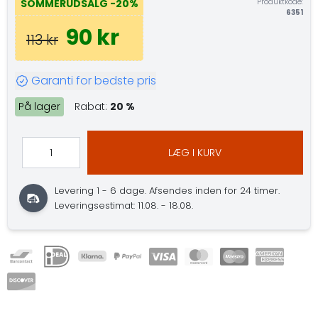
Produktkode:
SOMMERUDSALG
-20%
6351
90 kr
113 kr
Garanti for bedste pris
På lager
Rabat:
20 %
LÆG I KURV
Levering 1 - 6 dage.
Afsendes inden for 24 timer.
Leveringsestimat: 11.08. - 18.08.