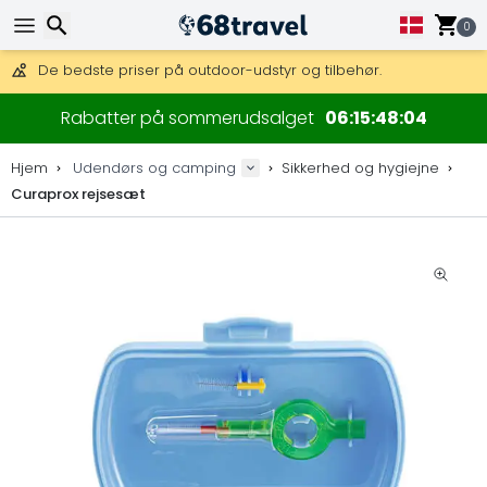
Få fri fragt på ordrer over 1 500 kr.
DHL Express fra dag til dag er også tilgængelig.
0
30 dages returret, 90 dage for trækort og dekorationer.
De bedste priser på outdoor-udstyr og tilbehør.
Søg efter
Rabatter på sommerudsalget
06
15
48
04
Hjem
Udendørs og camping
Sikkerhed og hygiejne
Curaprox rejsesæt
Søg efter