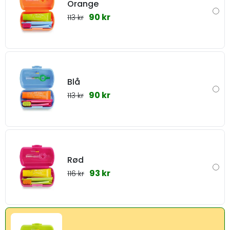
Orange
90 kr
113 kr
Blå
90 kr
113 kr
Rød
93 kr
116 kr