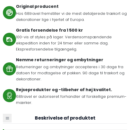
Original producent
Hos 68travel fremstiller vi de mest detaljerede trækort og
dekorationer lige i hjertet af Europa.
Gratis forsendelse fra 1 500 kr
100-vis af styles på lager. Verdensomspændende
ekspedition inden for 24 timer eller samme dag.
Ekspresforsendelse tilgængelig.
Nemme returneringer og ombytninger
Returneringer og ombytninger accepteres i 30 dage fra
datoen for modtagelse af pakken. 90 dage til trækort og
dekorationer.
Rejseprodukter og -tilbehør af høj kvalitet.
68travel er autoriseret forhandler af forskellige premium-
mærker.
Beskrivelse af produktet