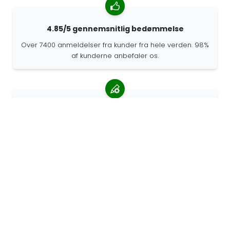
4.85/5 gennemsnitlig bedømmelse
Over 7400 anmeldelser fra kunder fra hele verden. 98%
af kunderne anbefaler os.
Personlige ordrer
68travel er en original producent, hvilket betyder, at vi
hurtigt kan lave personlige bestillinger.
Vi lever for eventyret
Hos 68travel elsker vi at rejse og udforske. Vi
bestræber os på at bruge genbrugte naturmaterialer