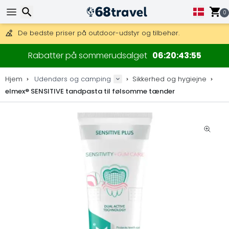
Få fri fragt på ordrer over 1 500 kr.
DHL Express fra dag til dag er også tilgængelig.
0
30 dages returret, 90 dage for trækort og dekorationer.
De bedste priser på outdoor-udstyr og tilbehør.
Søg efter
Rabatter på sommerudsalget
06
20
43
55
Hjem
Udendørs og camping
Sikkerhed og hygiejne
elmex® SENSITIVE tandpasta til følsomme tænder
Søg efter