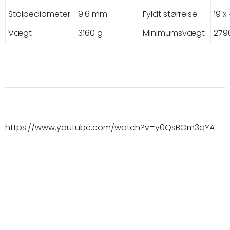
Stolpediameter
9.6 mm
Fyldt størrelse
19 x
Vægt
3160 g
Minimumsvægt
279
https://www.youtube.com/watch?v=y0QsBOm3qYA