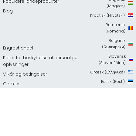
Populære landeprodukter
(Magyar)
Blog
Kroatisk (Hrvatski)
Rumænsk
(Română)
Bulgarsk
(Български)
Engroshandel
Slovensk
Politik for beskyttelse af personlige
(Slovenščina)
oplysninger
Græsk (Ελληνική)
Vilkår og betingelser
Estisk (Eesti)
Cookies
Japansk (日本語)
68travel er et registreret varemærke.