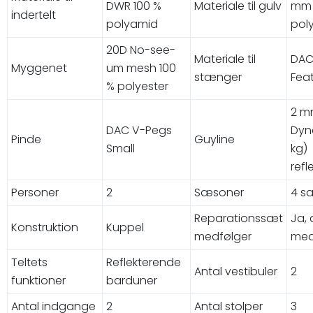
DWR 100 %
Materiale til gulv
mm 
indertelt
polyamid
pol
20D No-see-
Materiale til
DA
Myggenet
um mesh 100
stænger
Feat
% polyester
2 
DAC V-Pegs
Dyn
Pinde
Guyline
Small
kg)
refl
Personer
2
Sæsoner
4 s
Reparationssæt
Ja, 
Konstruktion
Kuppel
medfølger
med
Teltets
Reflekterende
Antal vestibuler
2
funktioner
barduner
Antal indgange
2
Antal stolper
3