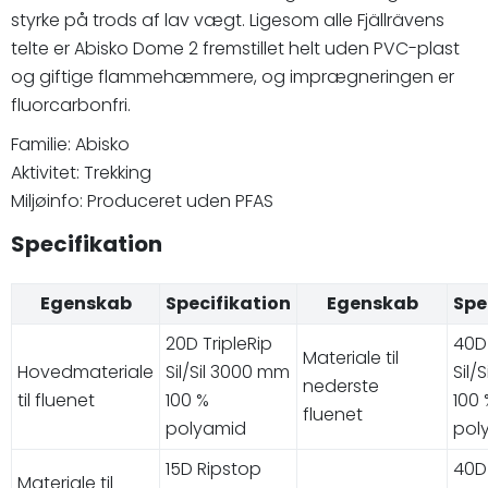
styrke på trods af lav vægt. Ligesom alle Fjällrävens
telte er Abisko Dome 2 fremstillet helt uden PVC-plast
og giftige flammehæmmere, og imprægneringen er
fluorcarbonfri.
Familie: Abisko
Aktivitet: Trekking
Miljøinfo: Produceret uden PFAS
Specifikation
Egenskab
Specifikation
Egenskab
Spe
20D TripleRip
40D 
Materiale til
Hovedmateriale
Sil/Sil 3000 mm
Sil/
nederste
til fluenet
100 %
100 
fluenet
polyamid
pol
15D Ripstop
40D
Materiale til