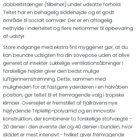
dobbeltstænger (tilbehør) under udsatte forhold.
Teltet har en behagelig siddehøjde og et godt
område til socialt samvær. Der er en aftagelig
nethylde i inderteltet og flere netlommer til opbevaring
af udstyr.
Store indgange med ekstra fint myggenet gør, at du
kan beundre udsigten fra din sovepose uden at blive
generet af insekter. Lukkelige ventilationsåbninger i
forskellige højder giver den bedst mulige
luftgennemstrømning. Dette, sammen med
muligheden for at fastgøre yderdøren i en halvåben
position, gør teltet til et fremragende valg i tropiske
klimaer. Oversejlet er fremstillet af Fjällrävens nye
højtydende TripleRip-polyamid og en innovativ
konstruktion, der kombinerer to forskellige stofvægte -
20 denier i den øverste del og 40 denier i bunden, hvor
sliddet er mest intensivt - hvilket giver fremragende