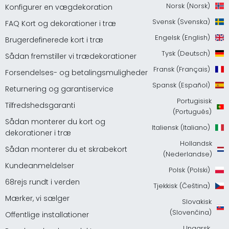
Norsk (Norsk)
Konfigurer en vægdekoration
Svensk (Svenska)
FAQ Kort og dekorationer i træ
Engelsk (English)
Brugerdefinerede kort i træ
Tysk (Deutsch)
Sådan fremstiller vi trædekorationer
Fransk (Français)
Forsendelses- og betalingsmuligheder
Spansk (Español)
Returnering og garantiservice
Portugisisk
Tilfredshedsgaranti
(Português)
Sådan monterer du kort og
Italiensk (Italiano)
dekorationer i træ
Hollandsk
Sådan monterer du et skrabekort
(Nederlandse)
Kundeanmeldelser
Polsk (Polski)
68rejs rundt i verden
Tjekkisk (Čeština)
Mærker, vi sælger
Slovakisk
(Slovenčina)
Offentlige installationer
Ungarsk