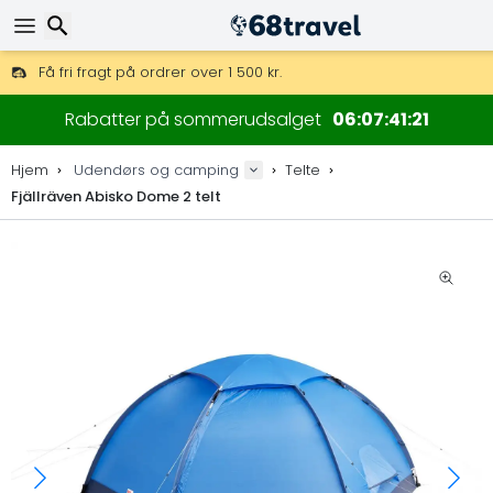
Få fri fragt på ordrer over 1 500 kr.
DHL Express fra dag til dag er også tilgængelig.
Søg efter
30 dages returret, 90 dage for trækort og dekorationer.
Rabatter på sommerudsalget
06
07
41
20
De bedste priser på outdoor-udstyr og tilbehør.
Hjem
Udendørs og camping
Telte
Fjällräven Abisko Dome 2 telt
Søg efter