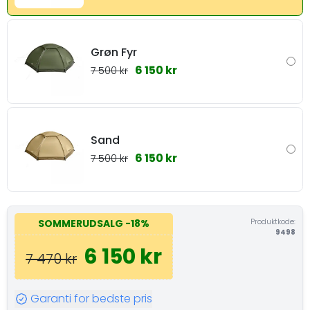
Grøn Fyr
6 150 kr
7 500 kr
Sand
6 150 kr
7 500 kr
Produktkode:
SOMMERUDSALG
-18%
9498
6 150 kr
7 470 kr
Garanti for bedste pris