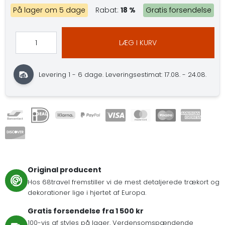
På lager om 5 dage
Rabat:
18 %
Gratis forsendelse
LÆG I KURV
Levering 1 - 6 dage.
Leveringsestimat: 17.08. - 24.08.
Original producent
Hos 68travel fremstiller vi de mest detaljerede trækort og
dekorationer lige i hjertet af Europa.
Gratis forsendelse fra 1 500 kr
100-vis af styles på lager. Verdensomspændende