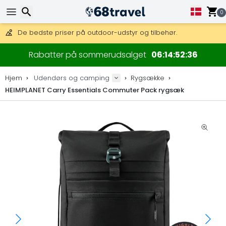
0
Få fri fragt på ordrer over 1 500 kr.
DHL Express fra dag til dag er også tilgængelig.
30 dages returret, 90 dage for trækort og dekorationer.
Søg efter
De bedste priser på outdoor-udstyr og tilbehør.
Rabatter på sommerudsalget
06
14
52
35
Hjem
Udendørs og camping
Rygsække
HEIMPLANET Carry Essentials Commuter Pack rygsæk
Søg efter