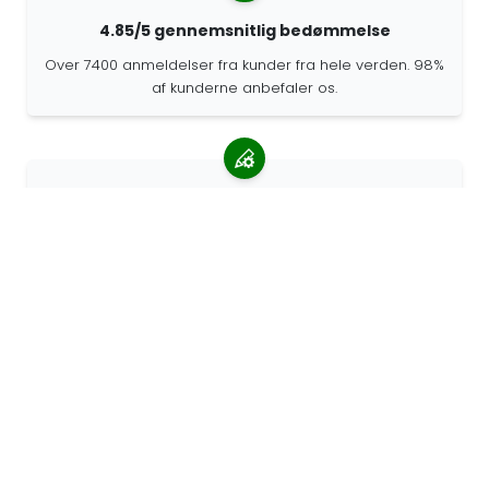
4.85/5 gennemsnitlig bedømmelse
Over 7400 anmeldelser fra kunder fra hele verden. 98%
af kunderne anbefaler os.
Personlige ordrer
68travel er en original producent, hvilket betyder, at vi
hurtigt kan lave personlige bestillinger.
Vi lever for eventyret
Hos 68travel elsker vi at rejse og udforske. Vi
bestræber os på at bruge genbrugte naturmaterialer
og reducere brugen af plastik.
68rejs rundt i verden »