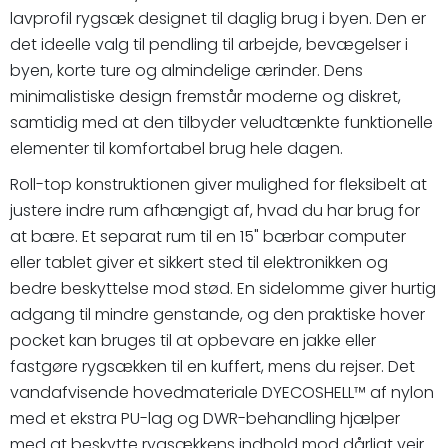
lavprofil rygsæk designet til daglig brug i byen. Den er
det ideelle valg til pendling til arbejde, bevægelser i
byen, korte ture og almindelige ærinder. Dens
minimalistiske design fremstår moderne og diskret,
samtidig med at den tilbyder veludtænkte funktionelle
elementer til komfortabel brug hele dagen.
Roll-top konstruktionen giver mulighed for fleksibelt at
justere indre rum afhængigt af, hvad du har brug for
at bære. Et separat rum til en 15" bærbar computer
eller tablet giver et sikkert sted til elektronikken og
bedre beskyttelse mod stød. En sidelomme giver hurtig
adgang til mindre genstande, og den praktiske hover
pocket kan bruges til at opbevare en jakke eller
fastgøre rygsækken til en kuffert, mens du rejser. Det
vandafvisende hovedmateriale DYECOSHELL™ af nylon
med et ekstra PU-lag og DWR-behandling hjælper
med at beskytte rygsækkens indhold mod dårligt vejr.