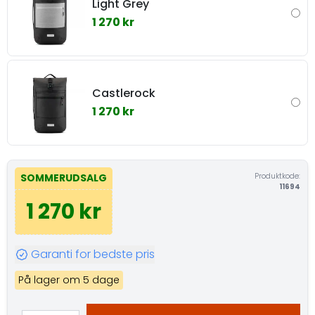
Light Grey
1 270 kr
Castlerock
1 270 kr
Produktkode:
SOMMERUDSALG
11694
1 270 kr
Garanti for bedste pris
På lager om 5 dage