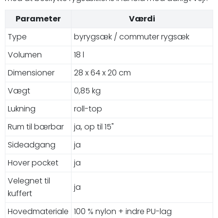
Parameter
Værdi
Type
byrygsæk / commuter rygsæk
Volumen
18 l
Dimensioner
28 x 64 x 20 cm
Vægt
0,85 kg
Lukning
roll-top
Rum til bærbar
ja, op til 15"
Sideadgang
ja
Hover pocket
ja
Velegnet til
ja
kuffert
Hovedmateriale
100 % nylon + indre PU-lag