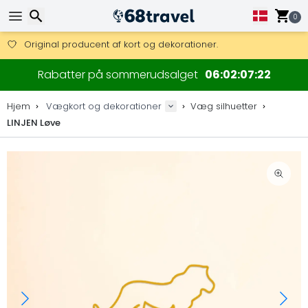
Få fri fragt på ordrer over 1 500 kr.
DHL Express fra dag til dag er også tilgængelig.
0
30 dages returret, 90 dage for trækort og dekorationer.
Original producent af kort og dekorationer.
Søg efter
Rabatter på sommerudsalget
06
02
07
22
Hjem
Vægkort og dekorationer
Væg silhuetter
LINJEN Løve
Søg efter