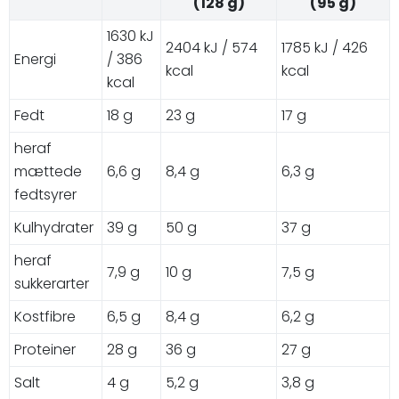
(128 g)
(95 g)
1630 kJ
2404 kJ / 574
1785 kJ / 426
Energi
/ 386
kcal
kcal
kcal
Fedt
18 g
23 g
17 g
heraf
mættede
6,6 g
8,4 g
6,3 g
fedtsyrer
Kulhydrater
39 g
50 g
37 g
heraf
7,9 g
10 g
7,5 g
sukkerarter
Kostfibre
6,5 g
8,4 g
6,2 g
Proteiner
28 g
36 g
27 g
Salt
4 g
5,2 g
3,8 g