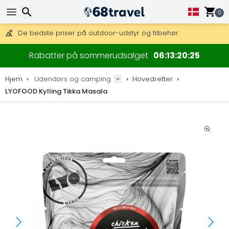
Få fri fragt på ordrer over 1 500 kr.
DHL Express fra dag til dag er også tilgængelig.
0
30 dages returret, 90 dage for trækort og dekorationer.
De bedste priser på outdoor-udstyr og tilbehør.
Søg efter
Rabatter på sommerudsalget
06
13
20
25
Hjem
Udendørs og camping
Hovedretter
LYOFOOD Kylling Tikka Masala
Søg efter