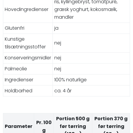
ris, kyllingebryst, tomatpuré,
Hovedingredienser
græsk yoghurt, kokosmælk,
mandler
Glutenfri
ja
Kunstige
nej
tilsætningsstoffer
Konserveringsmidler
nej
Palmeolie
nej
Ingredienser
100% naturlige
Holdbarhed
ca. 4 år
Portion 500 g
Portion 370 g
Pr. 100
Parameter
før tørring
før tørring
g