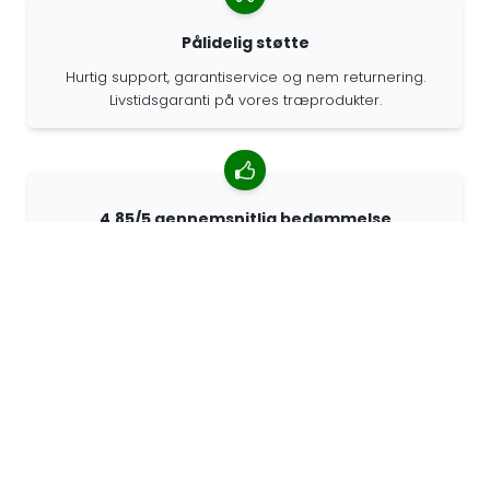
Pålidelig støtte
Hurtig support, garantiservice og nem returnering.
Livstidsgaranti på vores træprodukter.
4.85/5 gennemsnitlig bedømmelse
Over 7400 anmeldelser fra kunder fra hele verden. 98%
af kunderne anbefaler os.
Personlige ordrer
68travel er en original producent, hvilket betyder, at vi
hurtigt kan lave personlige bestillinger.