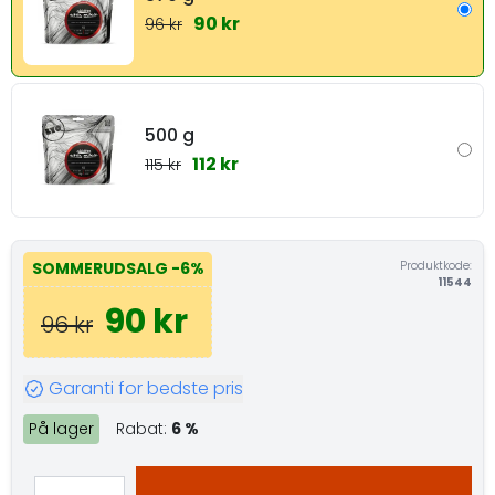
90 kr
96 kr
500 g
112 kr
115 kr
Produktkode:
SOMMERUDSALG
-6%
11544
90 kr
96 kr
Garanti for bedste pris
På lager
Rabat:
6 %