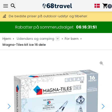
Få fri fragt på ordrer over 1 500 kr.
DHL Express fra dag til dag er også tilgængelig.
0
30 dages returret, 90 dage for trækort og dekorationer.
De bedste priser på outdoor-udstyr og tilbehør.
Søg efter
Rabatter på sommerudsalget
06
16
31
51
Hjem
Udendørs og camping
For børn
Magna-Tiles kit ice 16 dele
Søg efter