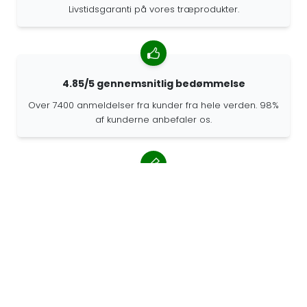
Livstidsgaranti på vores træprodukter.
4.85/5 gennemsnitlig bedømmelse
Over 7400 anmeldelser fra kunder fra hele verden. 98%
af kunderne anbefaler os.
Personlige ordrer
68travel er en original producent, hvilket betyder, at vi
hurtigt kan lave personlige bestillinger.
Vi lever for eventyret