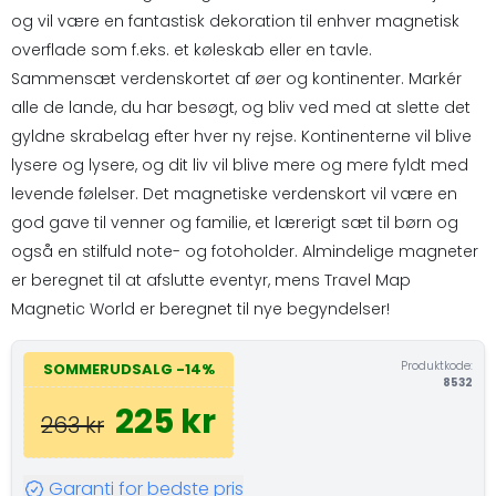
og vil være en fantastisk dekoration til enhver magnetisk
overflade som f.eks. et køleskab eller en tavle.
Sammensæt verdenskortet af øer og kontinenter. Markér
alle de lande, du har besøgt, og bliv ved med at slette det
gyldne skrabelag efter hver ny rejse. Kontinenterne vil blive
lysere og lysere, og dit liv vil blive mere og mere fyldt med
levende følelser. Det magnetiske verdenskort vil være en
god gave til venner og familie, et lærerigt sæt til børn og
også en stilfuld note- og fotoholder. Almindelige magneter
er beregnet til at afslutte eventyr, mens Travel Map
Magnetic World er beregnet til nye begyndelser!
Produktkode:
SOMMERUDSALG -14%
8532
225 kr
263 kr
Garanti for bedste pris