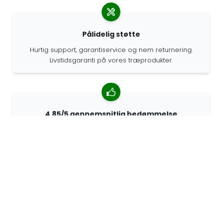
Pålidelig støtte
Hurtig support, garantiservice og nem returnering.
Livstidsgaranti på vores træprodukter.
4.85/5 gennemsnitlig bedømmelse
Over 7400 anmeldelser fra kunder fra hele verden. 98%
af kunderne anbefaler os.
Personlige ordrer
68travel er en original producent, hvilket betyder, at vi
hurtigt kan lave personlige bestillinger.