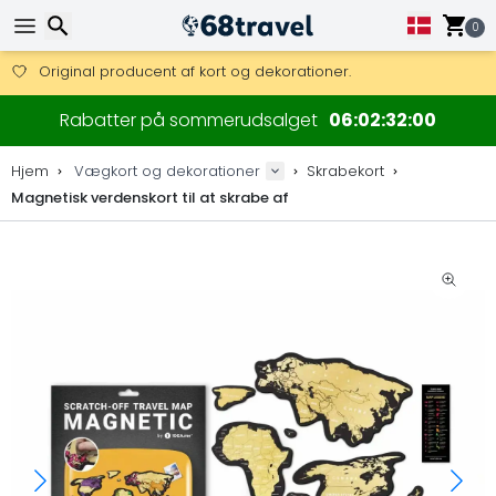
Få fri fragt på ordrer over 1 500 kr.
DHL Express fra dag til dag er også tilgængelig.
0
30 dages returret, 90 dage for trækort og dekorationer.
Original producent af kort og dekorationer.
Søg efter
Rabatter på sommerudsalget
06
02
32
00
Hjem
Vægkort og dekorationer
Skrabekort
Magnetisk verdenskort til at skrabe af
Søg efter