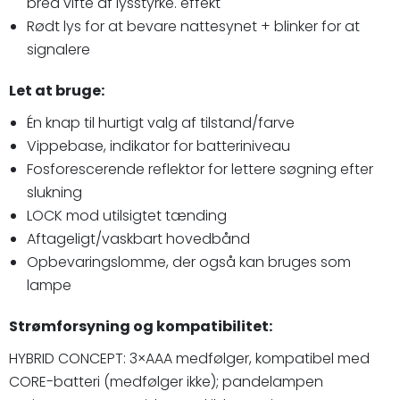
bred vifte af lysstyrke. effekt
Rødt lys for at bevare nattesynet + blinker for at
signalere
Let at bruge:
Én knap til hurtigt valg af tilstand/farve
Vippebase, indikator for batteriniveau
Fosforescerende reflektor for lettere søgning efter
slukning
LOCK mod utilsigtet tænding
Aftageligt/vaskbart hovedbånd
Opbevaringslomme, der også kan bruges som
lampe
Strømforsyning og kompatibilitet:
HYBRID CONCEPT: 3×AAA medfølger, kompatibel med
CORE-batteri (medfølger ikke); pandelampen