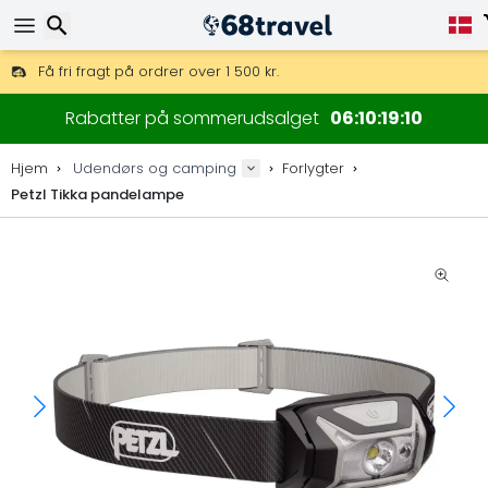
Få fri fragt på ordrer over 1 500 kr.
DHL Express fra dag til dag er også tilgængelig.
Søg efter
30 dages returret, 90 dage for trækort og dekorationer.
Rabatter på sommerudsalget
06
10
19
09
De bedste priser på outdoor-udstyr og tilbehør.
Hjem
Udendørs og camping
Forlygter
Petzl Tikka pandelampe
Søg efter