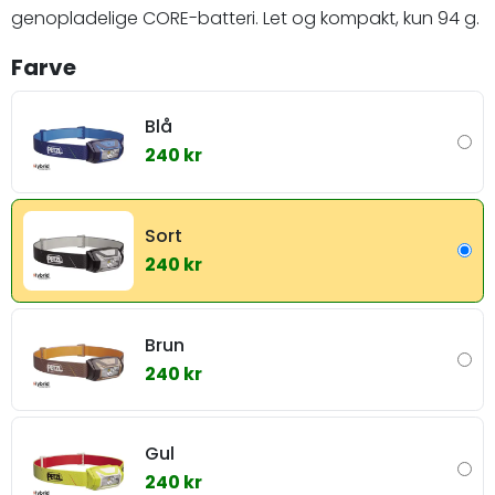
genopladelige CORE-batteri. Let og kompakt, kun 94 g.
Farve
Blå
240 kr
Sort
240 kr
Brun
240 kr
Gul
240 kr