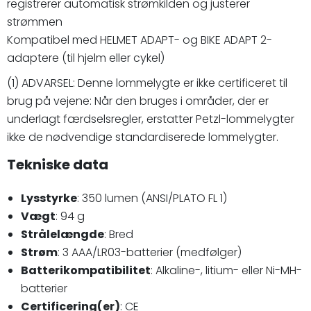
registrerer automatisk strømkilden og justerer
strømmen
Kompatibel med HELMET ADAPT- og BIKE ADAPT 2-
adaptere (til hjelm eller cykel)
(1) ADVARSEL: Denne lommelygte er ikke certificeret til
brug på vejene: Når den bruges i områder, der er
underlagt færdselsregler, erstatter Petzl-lommelygter
ikke de nødvendige standardiserede lommelygter.
Tekniske data
Lysstyrke
: 350 lumen (ANSI/PLATO FL 1)
Vægt
: 94 g
Strålelængde
: Bred
Strøm
: 3 AAA/LR03-batterier (medfølger)
Batterikompatibilitet
: Alkaline-, litium- eller Ni-MH-
batterier
Certificering(er)
: CE