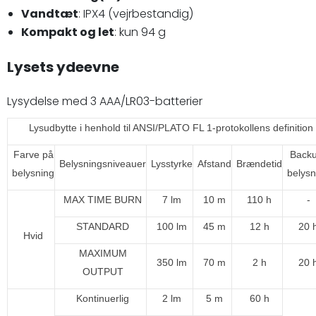
Vandtæt
: IPX4 (vejrbestandig)
Kompakt og let
: kun 94 g
Lysets ydeevne
Lysydelse med 3 AAA/LR03-batterier
Lysudbytte i henhold til ANSI/PLATO FL 1-protokollens definition
Farve på
Back
Belysningsniveauer
Lysstyrke
Afstand
Brændetid
belysning
belysn
MAX TIME BURN
7 lm
10 m
110 h
-
STANDARD
100 lm
45 m
12 h
20 
Hvid
MAXIMUM
350 lm
70 m
2 h
20 
OUTPUT
Kontinuerlig
2 lm
5 m
60 h