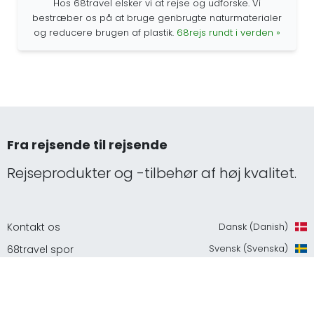
Hos 68travel elsker vi at rejse og udforske. Vi
bestræber os på at bruge genbrugte naturmaterialer
og reducere brugen af plastik.
68rejs rundt i verden »
Fra rejsende til rejsende
Rejseprodukter og -tilbehør af høj kvalitet.
Kontakt os
Dansk (Danish)
Svensk (Svenska)
68travel spor
Norsk (Norsk)
Konfigurer en vægdekoration
Svensk (Svenska)
FAQ Kort og dekorationer i træ
Engelsk (English)