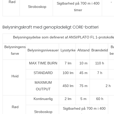
Rød
-
Sigtbarhed på 700 m i 400
Stroboskop
timer
Belysningskraft med genopladeligt CORE-batteri
Belysningsydelse som defineret af ANSI/PLATO FL 1-protokoll
Belysningens
B
Belysningsniveauer
Lysstyrke
Afstand
Brændetid
farve
be
MAX TIME BURN
7 lm
10 m
110 h
STANDARD
100 lm
45 m
7 h
Hvid
MAXIMUM
450 lm
75 m
2 h
OUTPUT
Kontinuerlig
2 lm
5 m
60 h
Rød
Sigtbarhed på 700 m i 400
Stroboskop