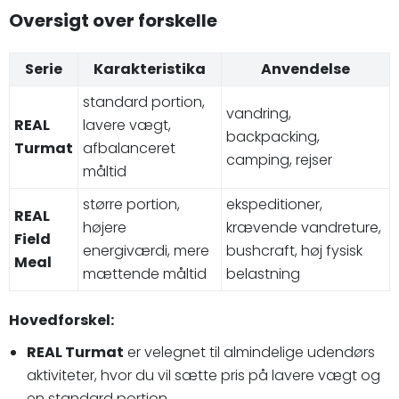
Oversigt over forskelle
Serie
Karakteristika
Anvendelse
standard portion,
vandring,
REAL
lavere vægt,
backpacking,
Turmat
afbalanceret
camping, rejser
måltid
større portion,
ekspeditioner,
REAL
højere
krævende vandreture,
Field
energiværdi, mere
bushcraft, høj fysisk
Meal
mættende måltid
belastning
Hovedforskel:
REAL Turmat
er velegnet til almindelige udendørs
aktiviteter, hvor du vil sætte pris på lavere vægt og
en standard portion.