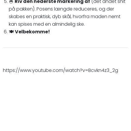
🥣
Riv den nederste markering af
(det andet snit
på pakken). Posens længde reduceres, og der
skabes en praktisk, dyb skål, hvorfra maden nemt
kan spises med en almindelig ske.
🍽️
Velbekomme!
https://www.youtube.com/watch?v=Bcvkn4z3_2g