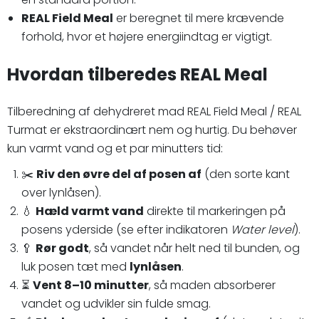
REAL Field Meal
er beregnet til mere krævende
forhold, hvor et højere energiindtag er vigtigt.
Hvordan tilberedes REAL Meal
Tilberedning af dehydreret mad REAL Field Meal / REAL
Turmat er ekstraordinært nem og hurtig. Du behøver
kun varmt vand og et par minutters tid:
✂️
Riv den øvre del af posen af
(den sorte kant
over lynlåsen).
💧
Hæld varmt vand
direkte til markeringen på
posens yderside (se efter indikatoren
Water level
).
🥄
Rør godt
, så vandet når helt ned til bunden, og
luk posen tæt med
lynlåsen
.
⏳
Vent 8–10 minutter
, så maden absorberer
vandet og udvikler sin fulde smag.