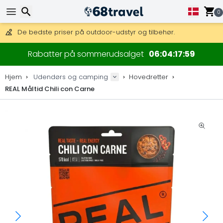
Få fri fragt på ordrer over 1 500 kr.
DHL Express fra dag til dag er også tilgængelig.
0
30 dages returret, 90 dage for trækort og dekorationer.
De bedste priser på outdoor-udstyr og tilbehør.
Søg efter
Rabatter på sommerudsalget
06
04
17
59
Hjem
Udendørs og camping
Hovedretter
REAL Måltid Chili con Carne
Søg efter