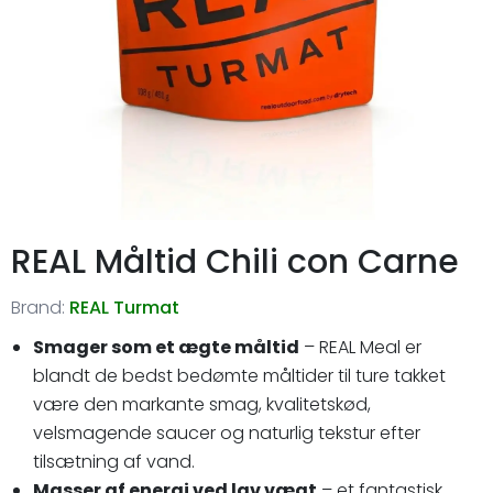
REAL Måltid Chili con Carne
Brand:
REAL Turmat
Smager som et ægte måltid
– REAL Meal er
blandt de bedst bedømte måltider til ture takket
være den markante smag, kvalitetskød,
velsmagende saucer og naturlig tekstur efter
tilsætning af vand.
Masser af energi ved lav vægt
– et fantastisk