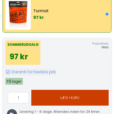
Turmat
97 kr
Produktkode:
SOMMERUDSALG
11582
97 kr
Garanti for bedste pris
På lager
LÆG I KURV
Levering 1 - 6 dage.
Afsendes inden for 24 timer.