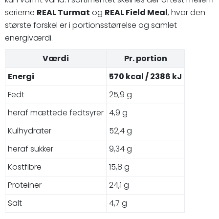
serierne
REAL Turmat
og
REAL Field Meal
, hvor den
største forskel er i portionsstørrelse og samlet
energiværdi.
Værdi
Pr. portion
Energi
570 kcal / 2386 kJ
Fedt
25,9 g
heraf mættede fedtsyrer
4,9 g
Kulhydrater
52,4 g
heraf sukker
9,34 g
Kostfibre
15,8 g
Proteiner
24,1 g
Salt
4,7 g