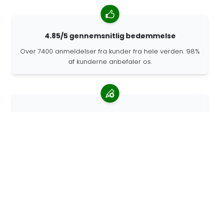
4.85/5 gennemsnitlig bedømmelse
Over 7400 anmeldelser fra kunder fra hele verden. 98%
af kunderne anbefaler os.
Personlige ordrer
68travel er en original producent, hvilket betyder, at vi
hurtigt kan lave personlige bestillinger.
Vi lever for eventyret
Hos 68travel elsker vi at rejse og udforske. Vi