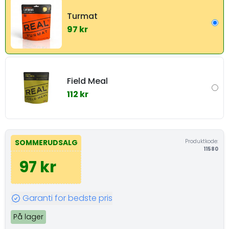
Turmat
97 kr
Field Meal
112 kr
Produktkode:
SOMMERUDSALG
11580
97 kr
Garanti for bedste pris
På lager