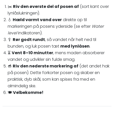
✂️
Riv den øverste del af posen af
(sort kant over
lynlåslukningen).
💧
Hæld varmt vand over
direkte op til
markeringen på posens yderside (se efter
Water
level
indikatoren).
🥄
Rør godt rundt
, så vandet når helt ned til
bunden, og luk posen tæt
med lynlåsen
.
⏳
Vent 8–10 minutter
, mens maden absorberer
vandet og udvikler sin fulde smag.
🥣
Riv den nederste markering af
(det andet hak
på posen). Dette forkorter posen og skaber en
praktisk, dyb skål, som kan spises fra med en
almindelig ske.
🍽️
Velbekomme!