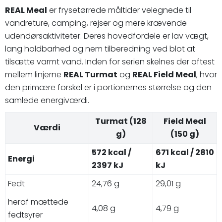
REAL Meal
er frysetørrede måltider velegnede til
vandreture, camping, rejser og mere krævende
udendørsaktiviteter. Deres hovedfordele er lav vægt,
lang holdbarhed og nem tilberedning ved blot at
tilsætte varmt vand. Inden for serien skelnes der oftest
mellem linjerne
REAL Turmat
og
REAL Field Meal
, hvor
den primære forskel er i portionernes størrelse og den
samlede energiværdi.
Turmat (128
Field Meal
Værdi
g)
(150 g)
572 kcal /
671 kcal / 2810
Energi
2397 kJ
kJ
Fedt
24,76 g
29,01 g
heraf mættede
4,08 g
4,79 g
fedtsyrer