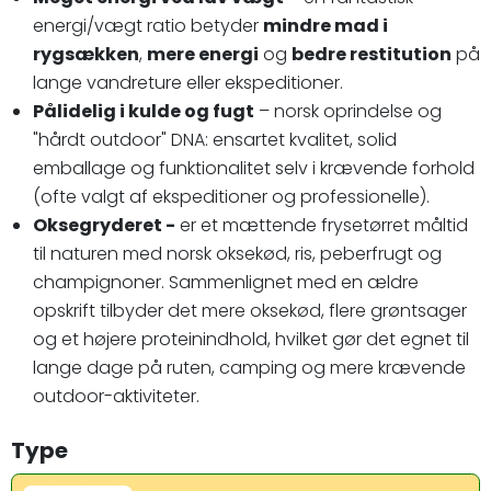
energi/vægt ratio betyder
mindre mad i
rygsækken
,
mere energi
og
bedre restitution
på
lange vandreture eller ekspeditioner.
Pålidelig i kulde og fugt
– norsk oprindelse og
"hårdt outdoor" DNA: ensartet kvalitet, solid
emballage og funktionalitet selv i krævende forhold
(ofte valgt af ekspeditioner og professionelle).
Oksegryderet -
er et mættende frysetørret måltid
til naturen med norsk oksekød, ris, peberfrugt og
champignoner. Sammenlignet med en ældre
opskrift tilbyder det mere oksekød, flere grøntsager
og et højere proteinindhold, hvilket gør det egnet til
lange dage på ruten, camping og mere krævende
outdoor-aktiviteter.
Type