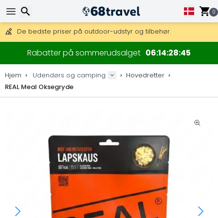
Få fri fragt på ordrer over 1 500 kr.
DHL Express fra dag til dag er også tilgængelig.
0
30 dages returret, 90 dage for trækort og dekorationer.
De bedste priser på outdoor-udstyr og tilbehør.
Søg efter
Rabatter på sommerudsalget
06
14
28
45
Hjem
Udendørs og camping
Hovedretter
REAL Meal Oksegryde
Søg efter