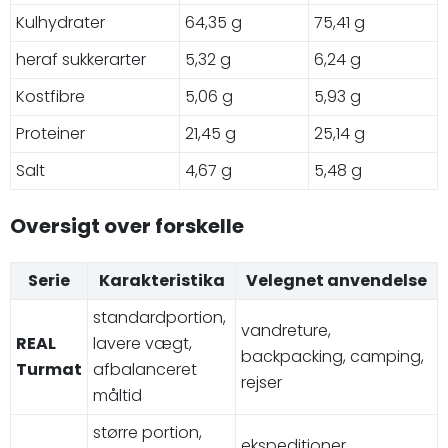
Kulhydrater
64,35 g
75,41 g
heraf sukkerarter
5,32 g
6,24 g
Kostfibre
5,06 g
5,93 g
Proteiner
21,45 g
25,14 g
Salt
4,67 g
5,48 g
Oversigt over forskelle
Serie
Karakteristika
Velegnet anvendelse
standardportion,
vandreture,
REAL
lavere vægt,
backpacking, camping,
Turmat
afbalanceret
rejser
måltid
større portion,
ekspeditioner,