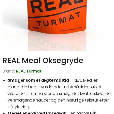
REAL Meal Oksegryde
Brand:
REAL Turmat
Smager som et ægte måltid
– REAL Meal er
blandt de bedst vurderede turistmåltider takket
være den fremtrædende smag, det kvalitetskød, de
velsmagende saucer og den naturlige tekstur efter
påfyldning.
Meget energi ved lav vægt
– en fantastisk