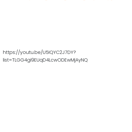
https://youtu.be/U5IQYC2J7DY?
list=TLGG4gi9EUqD4LcwODEwMjAyNQ