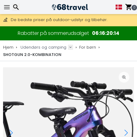
0
Få fri fragt på ordrer over 1 500 kr.
DHL Express fra dag til dag er også tilgængelig.
30 dages returret, 90 dage for trækort og dekorationer.
De bedste priser på outdoor-udstyr og tilbehør.
Søg efter
Rabatter på sommerudsalget
06
16
20
13
Hjem
Udendørs og camping
For børn
SHOTGUN 2.0-KOMBINATION
Søg efter