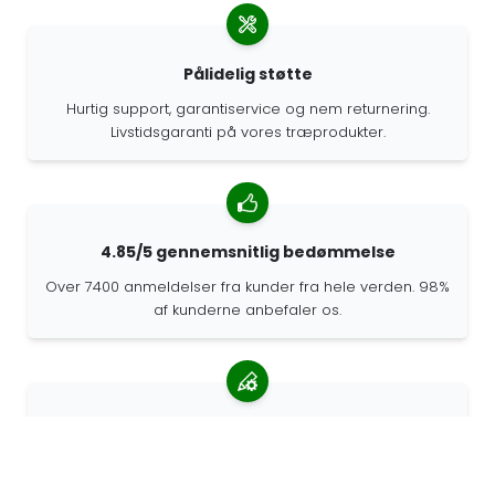
Pålidelig støtte
Hurtig support, garantiservice og nem returnering.
Livstidsgaranti på vores træprodukter.
4.85/5 gennemsnitlig bedømmelse
Over 7400 anmeldelser fra kunder fra hele verden. 98%
af kunderne anbefaler os.
Personlige ordrer
68travel er en original producent, hvilket betyder, at vi
hurtigt kan lave personlige bestillinger.