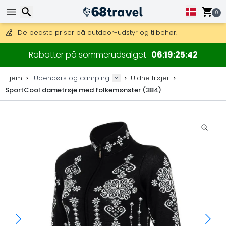
Få fri fragt på ordrer over 1 500 kr.
DHL Express fra dag til dag er også tilgængelig.
0
30 dages returret, 90 dage for trækort og dekorationer.
De bedste priser på outdoor-udstyr og tilbehør.
Søg efter
Rabatter på sommerudsalget
06
19
25
42
Hjem
Udendørs og camping
Uldne trøjer
SportCool dametrøje med folkemønster (384)
Søg efter