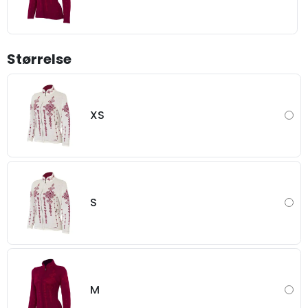
Størrelse
XS
S
M