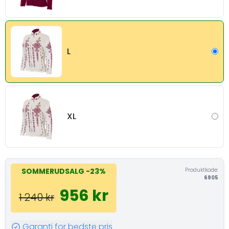
L
XL
Produktkode:
SOMMERUDSALG
-23%
6905
956 kr
1 240 kr
Garanti for bedste pris