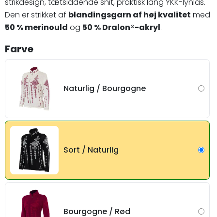
strikdesign, tætsiddende snit, praktisk lang YKK-lynlås.
Den er strikket af
blandingsgarn af høj kvalitet
med
50 % merinould
og
50 % Dralon®-akryl
.
Farve
Naturlig / Bourgogne
Sort / Naturlig
Bourgogne / Rød