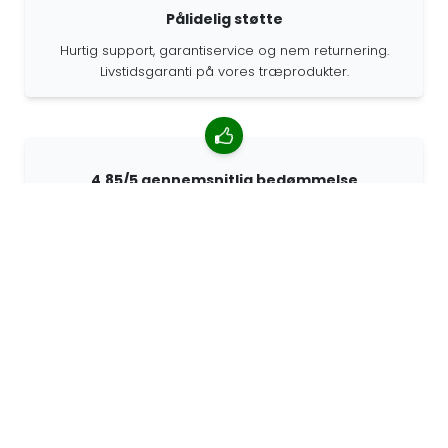
Pålidelig støtte
Hurtig support, garantiservice og nem returnering.
Livstidsgaranti på vores træprodukter.
4.85/5 gennemsnitlig bedømmelse
Over 7400 anmeldelser fra kunder fra hele verden. 98%
af kunderne anbefaler os.
Personlige ordrer
68travel er en original producent, hvilket betyder, at vi
hurtigt kan lave personlige bestillinger.