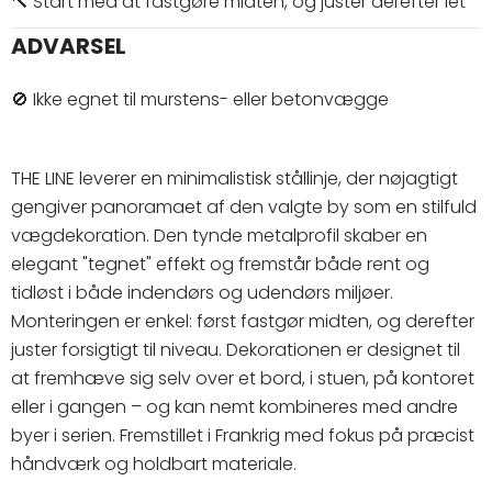
🔨 Start med at fastgøre midten, og juster derefter let
ADVARSEL
🚫 Ikke egnet til murstens- eller betonvægge
THE LINE leverer en minimalistisk stållinje, der nøjagtigt
gengiver panoramaet af den valgte by som en stilfuld
vægdekoration. Den tynde metalprofil skaber en
elegant "tegnet" effekt og fremstår både rent og
tidløst i både indendørs og udendørs miljøer.
Monteringen er enkel: først fastgør midten, og derefter
juster forsigtigt til niveau. Dekorationen er designet til
at fremhæve sig selv over et bord, i stuen, på kontoret
eller i gangen – og kan nemt kombineres med andre
byer i serien. Fremstillet i Frankrig med fokus på præcist
håndværk og holdbart materiale.