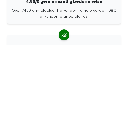
4.85/5 gennemsnitlig bedømmelse
Over 7400 anmeldelser fra kunder fra hele verden. 98%
af kunderne anbefaler os.
Personlige ordrer
68travel er en original producent, hvilket betyder, at vi
hurtigt kan lave personlige bestillinger.
Vi lever for eventyret
Hos 68travel elsker vi at rejse og udforske. Vi
bestræber os på at bruge genbrugte naturmaterialer
og reducere brugen af plastik.
68rejs rundt i verden »