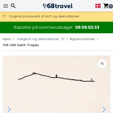
0
Få fri fragt på ordrer over 1 500 kr.
DHL Express fra dag til dag er også tilgængelig.
Søg efter
30 dages returret, 90 dage for trækort og dekorationer.
Rabatter på sommerudsalget
06
05
02
32
Original producent af kort og dekorationer.
Hjem
Vægkort og dekorationer
Bypanoramaer
THE LINE Saint-Tropez
Søg efter