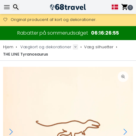
Få fri fragt på ordrer over 1 500 kr.
DHL Express fra dag til dag er også tilgængelig.
0
30 dages returret, 90 dage for trækort og dekorationer.
Original producent af kort og dekorationer.
Søg efter
Rabatter på sommerudsalget
06
16
26
55
Hjem
Vægkort og dekorationer
Væg silhuetter
THE LINE Tyranosaurus
Søg efter