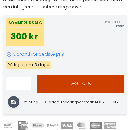
den integrerede opbevaringspose.
Produktkode:
SOMMERUDSALG
11537
300 kr
Garanti for bedste pris
På lager om 5 dage
LÆG I KURV
Levering 1 - 6 dage. Leveringsestimat: 14.08. - 21.08.