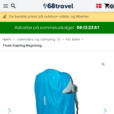
Få fri fragt på ordrer over 1 500 kr.
DHL Express fra dag til dag er også tilgængelig.
0
30 dages returret, 90 dage for trækort og dekorationer.
De bedste priser på outdoor-udstyr og tilbehør.
Søg efter
Rabatter på sommerudsalget
06
13
23
57
Hjem
Udendørs og camping
For børn
Thule Sapling Regnslag
Søg efter