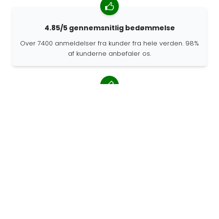
4.85/5 gennemsnitlig bedømmelse
Over 7400 anmeldelser fra kunder fra hele verden. 98%
af kunderne anbefaler os.
Personlige ordrer
68travel er en original producent, hvilket betyder, at vi
hurtigt kan lave personlige bestillinger.
Vi lever for eventyret
Hos 68travel elsker vi at rejse og udforske. Vi
bestræber os på at bruge genbrugte naturmaterialer