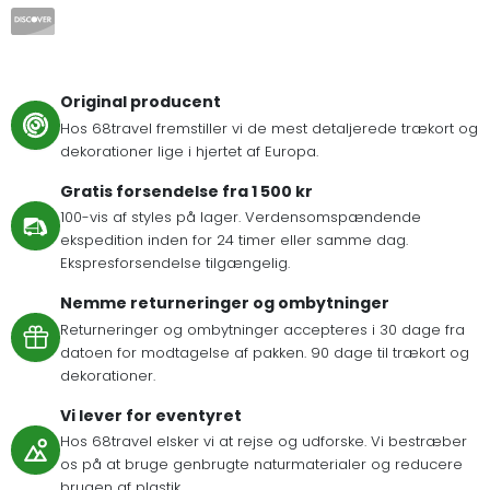
Original producent
Hos 68travel fremstiller vi de mest detaljerede trækort og
dekorationer lige i hjertet af Europa.
Gratis forsendelse fra 1 500 kr
100-vis af styles på lager. Verdensomspændende
ekspedition inden for 24 timer eller samme dag.
Ekspresforsendelse tilgængelig.
Nemme returneringer og ombytninger
Returneringer og ombytninger accepteres i 30 dage fra
datoen for modtagelse af pakken. 90 dage til trækort og
dekorationer.
Vi lever for eventyret
Hos 68travel elsker vi at rejse og udforske. Vi bestræber
os på at bruge genbrugte naturmaterialer og reducere
brugen af plastik.