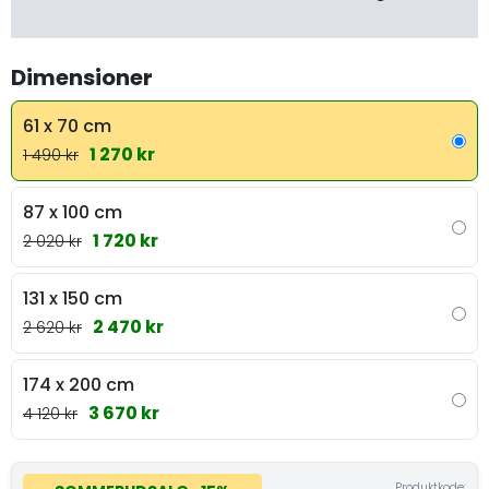
Dimensioner
61 x 70 cm
1 270 kr
1 490 kr
87 x 100 cm
1 720 kr
2 020 kr
131 x 150 cm
2 470 kr
2 620 kr
174 x 200 cm
3 670 kr
4 120 kr
Produktkode: