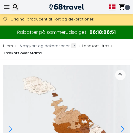
0
Få fri fragt på ordrer over 1 500 kr.
DHL Express fra dag til dag er også tilgængelig.
Søg efter
30 dages returret, 90 dage for trækort og dekorationer.
Rabatter på sommerudsalget
06
18
06
50
Original producent af kort og dekorationer.
Hjem
Vægkort og dekorationer
Landkort i træ
Trækort over Malta
Søg efter