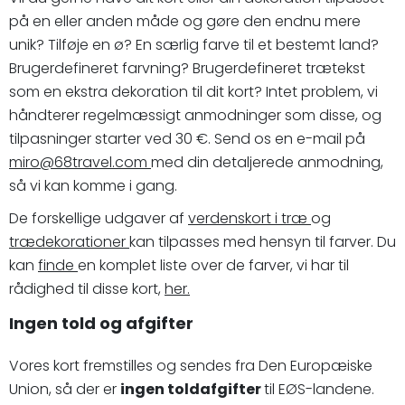
på en eller anden måde og gøre den endnu mere
unik? Tilføje en ø? En særlig farve til et bestemt land?
Brugerdefineret farvning? Brugerdefineret trætekst
som en ekstra dekoration til dit kort? Intet problem, vi
håndterer regelmæssigt anmodninger som disse, og
tilpasninger starter ved 30 €. Send os en e-mail på
miro@68travel.com
med din detaljerede anmodning,
så vi kan komme i gang.
De forskellige udgaver af
verdenskort i træ
og
trædekorationer
kan tilpasses med hensyn til farver. Du
kan
finde
en komplet liste over de farver, vi har til
rådighed til disse kort,
her.
Ingen told og afgifter
Vores kort fremstilles og sendes fra Den Europæiske
Union, så der er
ingen toldafgifter
til EØS-landene.