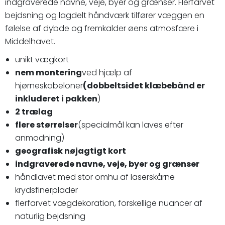
indgraverede navne, veje, byer og grænser. Flerfarvet
bejdsning og lagdelt håndværk tilfører væggen en
følelse af dybde og fremkalder øens atmosfære i
Middelhavet.
unikt vægkort
nem montering
ved hjælp af
hjørneskabeloner
(dobbeltsidet klæbebånd er
inkluderet i pakken
)
2 trælag
flere størrelser
(specialmål kan laves efter
anmodning)
geografisk nøjagtigt kort
indgraverede navne, veje, byer og grænser
håndlavet med stor omhu af laserskårne
krydsfinerplader
flerfarvet vægdekoration, forskellige nuancer af
naturlig bejdsning