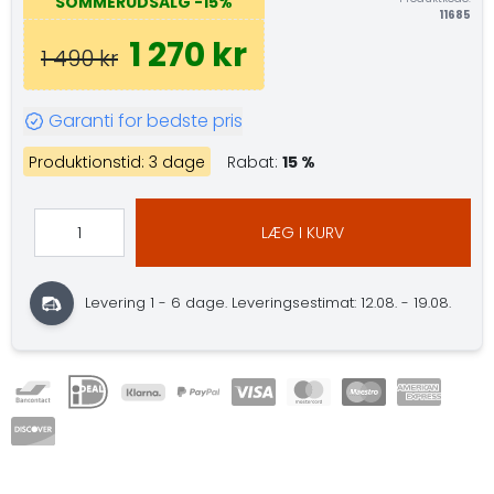
SOMMERUDSALG
-15%
11685
1 270 kr
1 490 kr
Garanti for bedste pris
Produktionstid: 3 dage
Rabat:
15 %
LÆG I KURV
Levering 1 - 6 dage.
Leveringsestimat: 12.08. - 19.08.