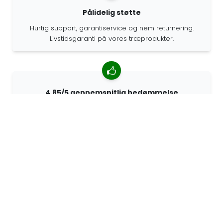
Pålidelig støtte
Hurtig support, garantiservice og nem returnering.
Livstidsgaranti på vores træprodukter.
4.85/5 gennemsnitlig bedømmelse
Over 7400 anmeldelser fra kunder fra hele verden. 98%
af kunderne anbefaler os.
Personlige ordrer
68travel er en original producent, hvilket betyder, at vi
hurtigt kan lave personlige bestillinger.