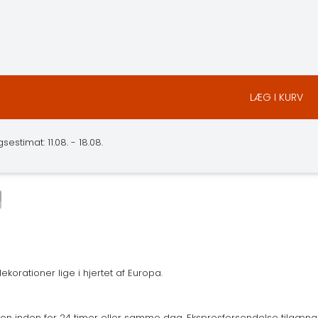
LÆG I KURV
estimat: 11.08. - 18.08.
korationer lige i hjertet af Europa.
n inden for 24 timer eller samme dag. Ekspresforsendelse tilgænge