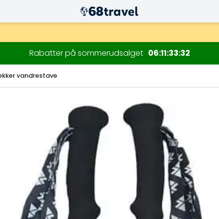
Rabatter på sommerudsalget
06
11
33
31
ekker vandrestave
Søg efter