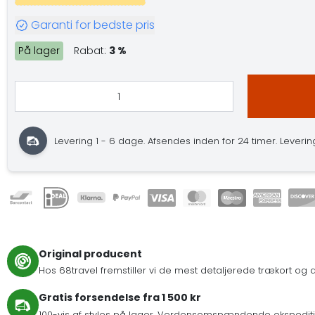
Garanti for bedste pris
På lager
Rabat:
3 %
Levering 1 - 6 dage. Afsendes inden for 24 timer. Leverings
Original producent
Hos 68travel fremstiller vi de mest detaljerede trækort og de
Gratis forsendelse fra 1 500 kr
100-vis af styles på lager. Verdensomspændende ekspeditio