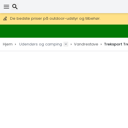
Få fri fragt på ordrer over 1 500 kr.
DHL Express fra dag til dag er også tilgængelig.
30 dages returret, 90 dage for trækort og dekorationer.
De bedste priser på outdoor-udstyr og tilbehør.
Søg efter
Hjem
Udendørs og camping
Vandrestave
Treksport Tr