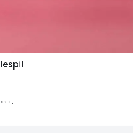
espil
person,