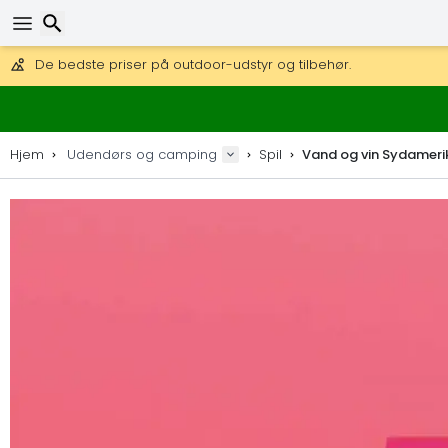
Få fri fragt på ordrer over 1 500 kr.
DHL Express fra dag til dag er også tilgængelig.
Søg efter
30 dages returret, 90 dage for trækort og dekorationer.
De bedste priser på outdoor-udstyr og tilbehør.
Hjem
Udendørs og camping
Spil
Vand og vin Sydameri