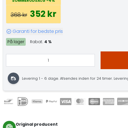
SOMMERUDSALG -4%
352 kr
368 kr
Garanti for bedste pris
På lager
Rabat:
4 %
Levering 1 - 6 dage. Afsendes inden for 24 timer. Leverings
Original producent