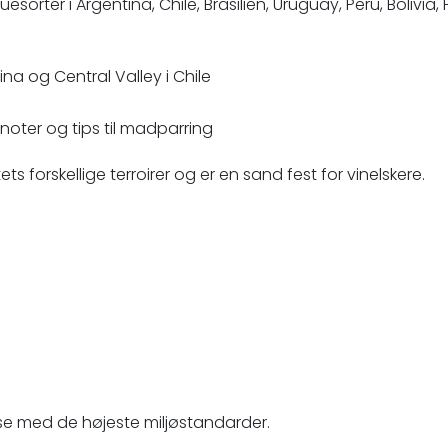
orter i Argentina, Chile, Brasilien, Uruguay, Peru, Boliv
na og Central Valley i Chile
noter og tips til madparring
ets forskellige terroirer og er en sand fest for vinelskere.
lse med de højeste miljøstandarder.