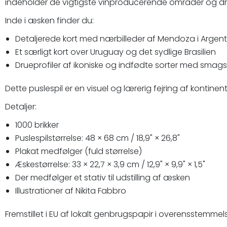
indeholder de vigtigste vinproducerende områder og drues
Inde i æsken finder du:
Detaljerede kort med nærbilleder af Mendoza i Argenti
Et særligt kort over Uruguay og det sydlige Brasilien
Drueprofiler af ikoniske og indfødte sorter med smags
Dette puslespil er en visuel og lærerig fejring af kontinent
Detaljer:
1000 brikker
Puslespilstørrelse: 48 × 68 cm / 18,9" × 26,8"
Plakat medfølger (fuld størrelse)
Æskestørrelse: 33 × 22,7 × 3,9 cm / 12,9" × 9,9" × 1,5"
Der medfølger et stativ til udstilling af æsken
Illustrationer af Nikita Fabbro
Fremstillet i EU af lokalt genbrugspapir i overensstemme