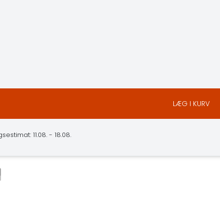
LÆG I KURV
estimat: 11.08. - 18.08.