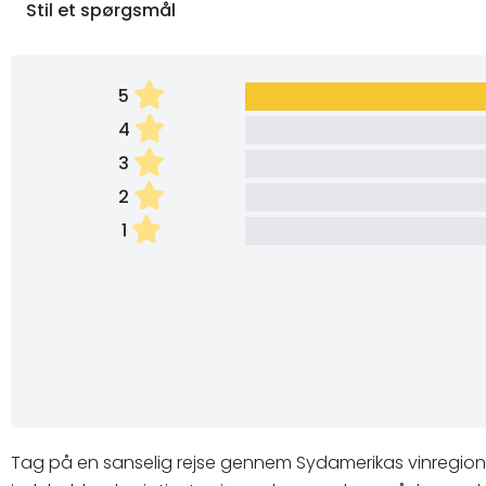
Stil et spørgsmål
5
4
3
2
1
Tag på en sanselig rejse gennem Sydamerikas vinregioner