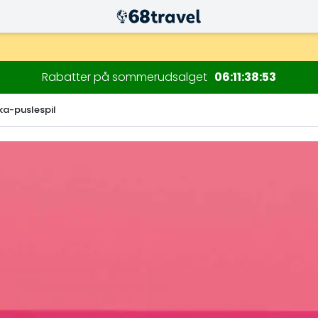
Rabatter på sommerudsalget
06
11
38
52
ka-puslespil
Søg efter