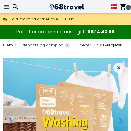
0
Få fri fragt på ordrer over 1 500 kr.
DHL Express fra dag til dag er også tilgængelig.
Søg efter
30 dages returret, 90 dage for trækort og dekorationer.
Rabatter på sommerudsalget
06
14
43
49
De bedste priser på outdoor-udstyr og tilbehør.
Hjem
Udendørs og camping
Tilbehør
Vasketøjsark
Søg efter