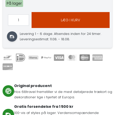
På lager
LÆG I KURV
Levering 1 - 6 dage.
Afsendes inden for 24 timer.
Leveringsestimat: 11.08. - 18.08.
Original producent
Hos 68travel fremstiller vi de mest detaljerede trækort og
dekorationer lige i hjertet af Europa.
Gratis forsendelse fra 1 500 kr
100-vis af styles på lager. Verdensomspændende