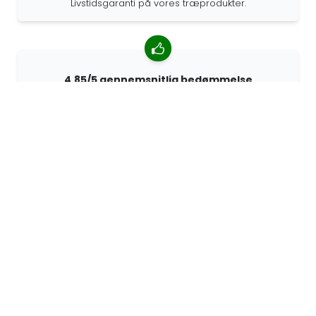
Livstidsgaranti på vores træprodukter.
4.85/5 gennemsnitlig bedømmelse
Over 7400 anmeldelser fra kunder fra hele verden. 98%
af kunderne anbefaler os.
Personlige ordrer
68travel er en original producent, hvilket betyder, at vi
hurtigt kan lave personlige bestillinger.
Vi lever for eventyret