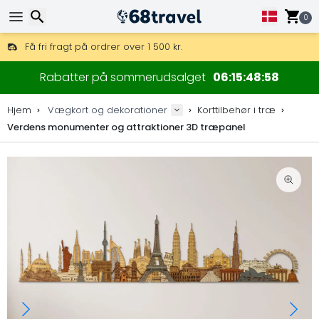
0
Få fri fragt på ordrer over 1 500 kr.
DHL Express fra dag til dag er også tilgængelig.
Søg efter
30 dages returret, 90 dage for trækort og dekorationer.
Rabatter på sommerudsalget
06
15
48
57
Original producent af kort og dekorationer.
Hjem
Vægkort og dekorationer
Korttilbehør i træ
Verdens monumenter og attraktioner 3D træpanel
Søg efter