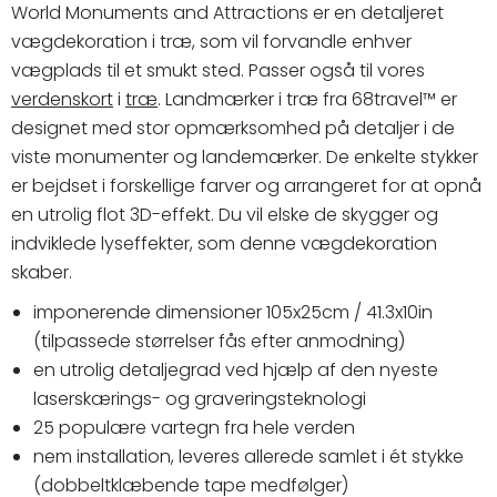
World Monuments and Attractions er en detaljeret
vægdekoration i træ, som vil forvandle enhver
vægplads til et smukt sted. Passer også til vores
verdenskort
i
træ
. Landmærker i træ fra 68travel™️ er
designet med stor opmærksomhed på detaljer i de
viste monumenter og landemærker. De enkelte stykker
er bejdset i forskellige farver og arrangeret for at opnå
en utrolig flot 3D-effekt. Du vil elske de skygger og
indviklede lyseffekter, som denne vægdekoration
skaber.
imponerende dimensioner 105x25cm / 41.3x10in
(tilpassede størrelser fås efter anmodning)
en utrolig detaljegrad ved hjælp af den nyeste
laserskærings- og graveringsteknologi
25 populære vartegn fra hele verden
nem installation, leveres allerede samlet i ét stykke
(dobbeltklæbende tape medfølger)