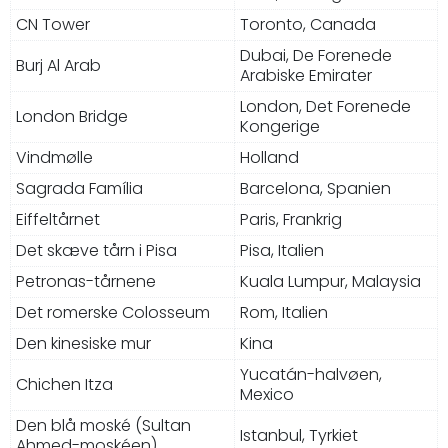
CN Tower
Toronto, Canada
Dubai, De Forenede
Burj Al Arab
Arabiske Emirater
London, Det Forenede
London Bridge
Kongerige
Vindmølle
Holland
Sagrada Família
Barcelona, Spanien
Eiffeltårnet
Paris, Frankrig
Det skæve tårn i Pisa
Pisa, Italien
Petronas-tårnene
Kuala Lumpur, Malaysia
Det romerske Colosseum
Rom, Italien
Den kinesiske mur
Kina
Yucatán-halvøen,
Chichen Itza
Mexico
Den blå moské (Sultan
Istanbul, Tyrkiet
Ahmed-moskéen)