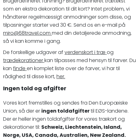
Brugerdefineret farvning? Brugerdefineret trætekst
som en ekstra dekoration til dit kort? Intet problem, vi
håndterer regelmæssigt anmodninger som disse, og
tilpasninger starter ved 30 €. Send os en e-mail på
miro@68travel.com
med din detaljerede anmodning,
så vi kan komme i gang.
De forskellige udgaver af
verdenskort i træ
og
trædekorationer
kan tilpasses med hensyn til farver. Du
kan
finde
en komplet liste over de farver, vi har til
rådighed til disse kort,
her.
Ingen told og afgifter
Vores kort fremstilles og sendes fra Den Europæiske
Union, så der er
ingen toldafgifter
til EØS-landene.
Der er heller ingen toldafgifter for vores trækort og
dekorationer til:
Schweiz, Liechtenstein, Island,
Norge, USA, Canada, Australien, New Zealand.