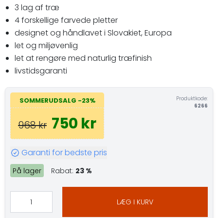
3 lag af træ
4 forskellige farvede pletter
designet og håndlavet i Slovakiet, Europa
let og miljøvenlig
let at rengøre med naturlig træfinish
livstidsgaranti
Produktkode:
SOMMERUDSALG -23%
6266
750 kr
968 kr
Garanti for bedste pris
På lager
Rabat:
23 %
LÆG I KURV