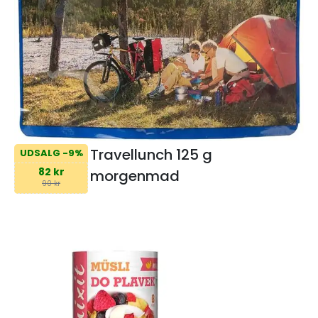
Travellunch 125 g
UDSALG -9%
82 kr
morgenmad
90 kr