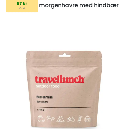
57 kr
morgenhavre med hindbær
75 kr