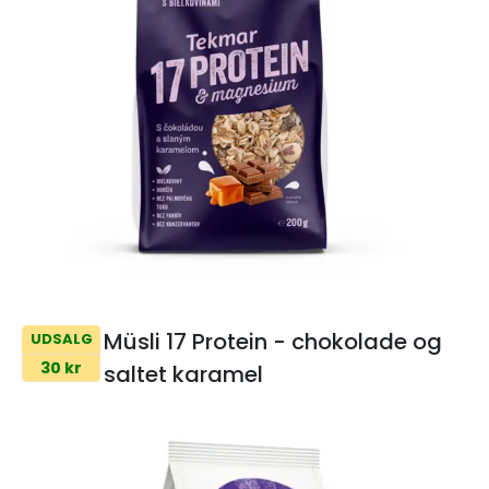
Müsli 17 Protein - chokolade og
UDSALG
30 kr
saltet karamel