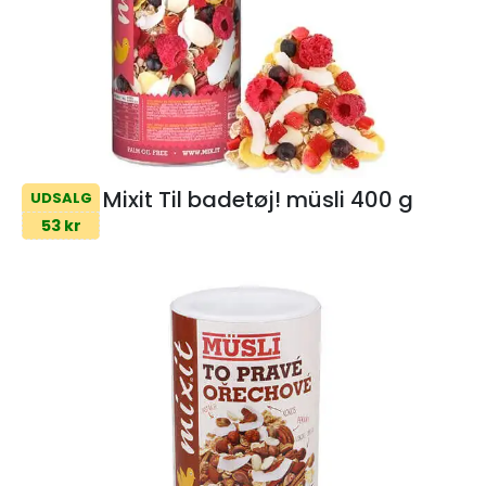
Mixit Til badetøj! müsli 400 g
UDSALG
53 kr