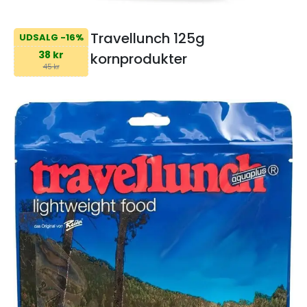
Travellunch 125g
UDSALG -16%
38 kr
kornprodukter
45 kr