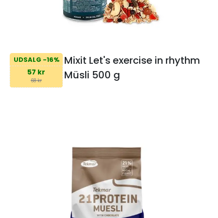
Mixit Let's exercise in rhythm
UDSALG -16%
57 kr
Müsli 500 g
68 kr