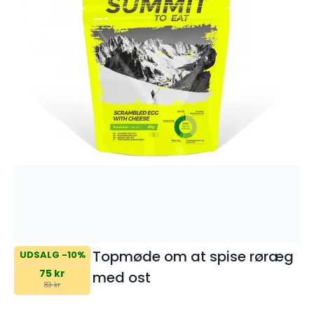
Topmøde om at spise røræg
UDSALG -10%
75 kr
med ost
83 kr