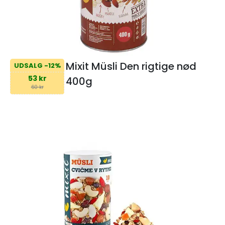
Mixit Müsli Den rigtige nød
UDSALG -12%
53 kr
400g
60 kr