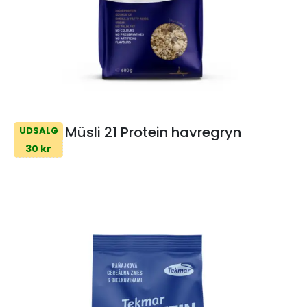
Müsli 21 Protein havregryn
UDSALG
30 kr