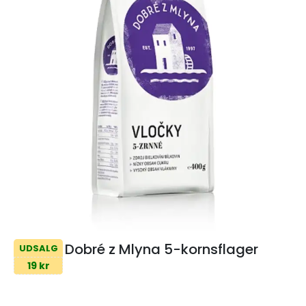
Dobré z Mlyna 5-kornsflager
UDSALG
19 kr