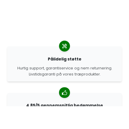
Pålidelig støtte
Hurtig support, garantiservice og nem returnering.
Livstidsgaranti på vores træprodukter.
4.85/5 gennemsnitlig bedømmelse
Over 7400 anmeldelser fra kunder fra hele verden. 98%
af kunderne anbefaler os.