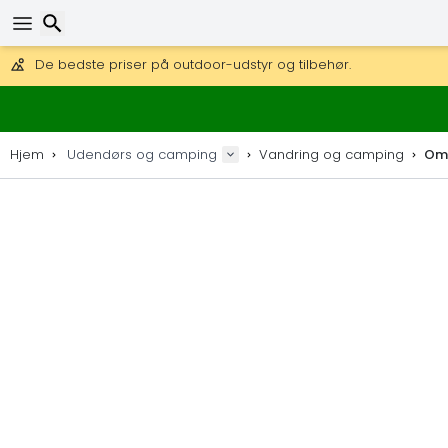
Få fri fragt på ordrer over 1 500 kr.
DHL Express fra dag til dag er også tilgængelig.
Søg efter
30 dages returret, 90 dage for trækort og dekorationer.
De bedste priser på outdoor-udstyr og tilbehør.
Hjem
Udendørs og camping
Vandring og camping
Oms