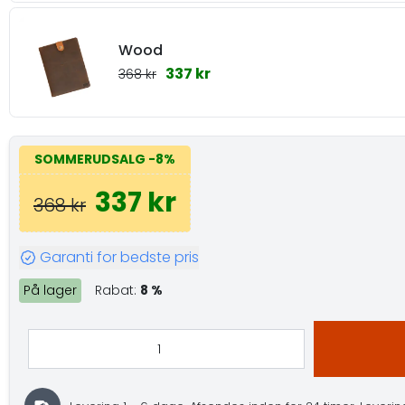
Wood
337 kr
368 kr
SOMMERUDSALG
-8%
337 kr
368 kr
Garanti for bedste pris
På lager
Rabat:
8 %