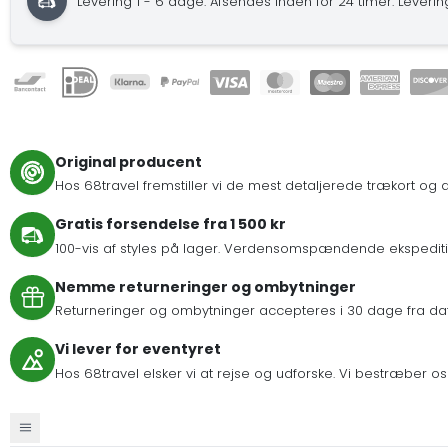
Levering 1 - 6 dage.
Afsendes inden for 24 timer.
Levering
Original producent
Hos 68travel fremstiller vi de mest detaljerede trækort og de
Gratis forsendelse fra 1 500 kr
100-vis af styles på lager. Verdensomspændende ekspeditio
Nemme returneringer og ombytninger
Returneringer og ombytninger accepteres i 30 dage fra dat
Vi lever for eventyret
Hos 68travel elsker vi at rejse og udforske. Vi bestræber 