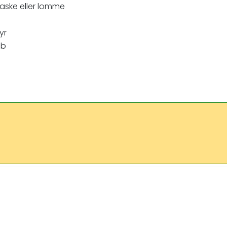
taske eller lomme
yr
øb