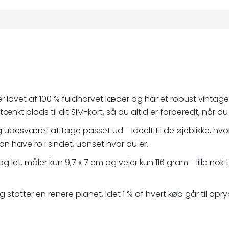
r lavet af 100 % fuldnarvet læder og har et robust vintage
kt plads til dit SIM-kort, så du altid er forberedt, når du 
ubesværet at tage passet ud - ideelt til de øjeblikke, hv
 kan have ro i sindet, uanset hvor du er.
 let, måler kun 9,7 x 7 cm og vejer kun 116 gram - lille no
tøtter en renere planet, idet 1 % af hvert køb går til opry