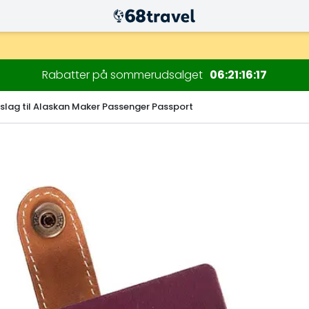
Rabatter på sommerudsalget
06
21
16
16
lag til Alaskan Maker Passenger Passport
Søg efter