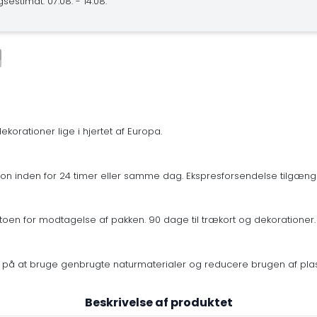
sestimat: 07.08. - 14.08.
korationer lige i hjertet af Europa.
n inden for 24 timer eller samme dag. Ekspresforsendelse tilgænge
oen for modtagelse af pakken. 90 dage til trækort og dekorationer.
os på at bruge genbrugte naturmaterialer og reducere brugen af plast
Beskrivelse af produktet