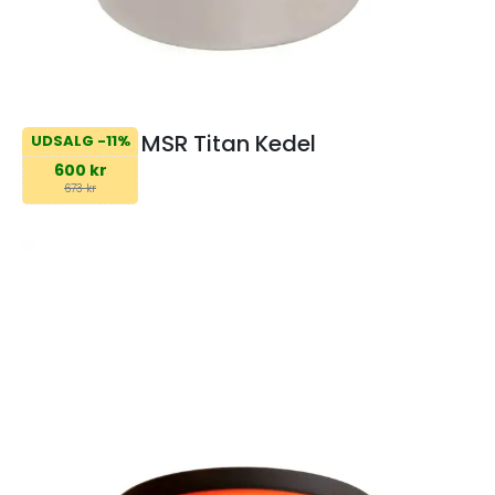
MSR Titan Kedel
UDSALG -11%
600 kr
673 kr