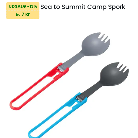
Sea to Summit Camp Spork
UDSALG -13%
7 kr
fra