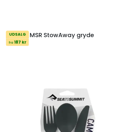
MSR StowAway gryde
UDSALG
187 kr
fra