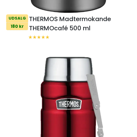
THERMOS Madtermokande
UDSALG
180 kr
THERMOcafé 500 ml