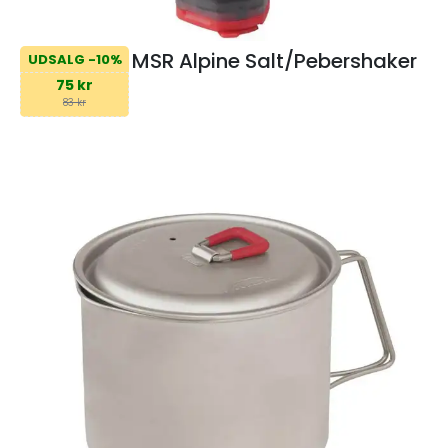
MSR Alpine Salt/Pebershaker
UDSALG -10%
75 kr
83 kr