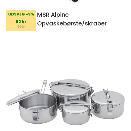
MSR Alpine
UDSALG -9%
82 kr
Opvaskebørste/skraber
90 kr