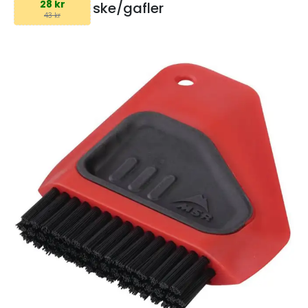
28 kr
ske/gafler
43 kr