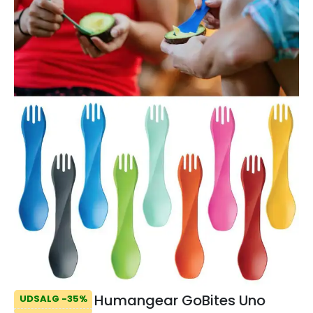
Humangear GoBites Uno
UDSALG -35%