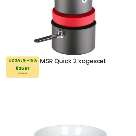
MSR Quick 2 kogesæt
UDSALG -15%
825 kr
975 kr