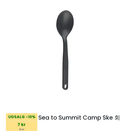
Sea to Summit Camp Ske 회
UDSALG -13%
7 kr
8 kr