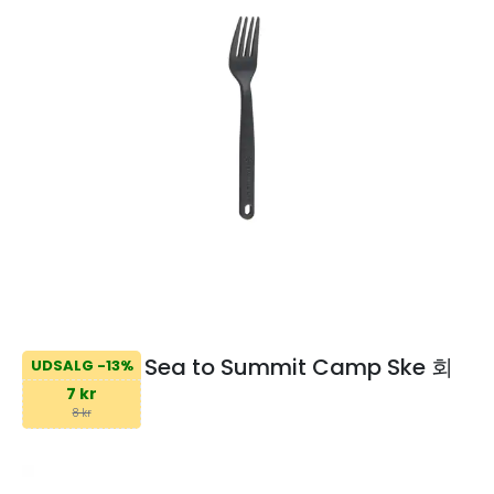
Sea to Summit Camp Ske 회
UDSALG -13%
7 kr
8 kr