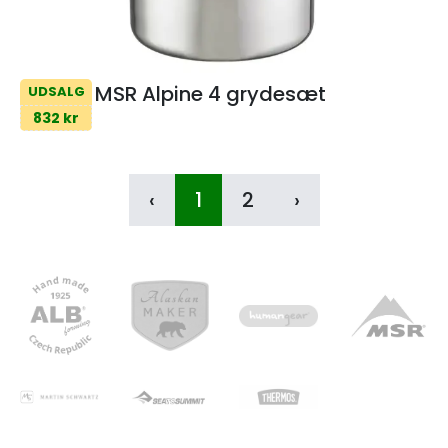
MSR Alpine 4 grydesæt
UDSALG
832 kr
‹
1
2
›