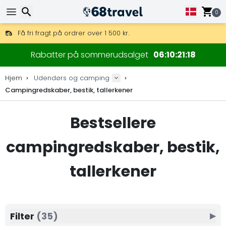
0
Få fri fragt på ordrer over 1 500 kr.
DHL Express fra dag til dag er også tilgængelig.
Søg efter
30 dages returret, 90 dage for trækort og dekorationer.
Rabatter på sommerudsalget
06
10
21
17
De bedste priser på outdoor-udstyr og tilbehør.
Hjem
Udendørs og camping
Campingredskaber, bestik, tallerkener
Søg efter
Bestsellere
campingredskaber, bestik,
tallerkener
Filter
(35)
▶