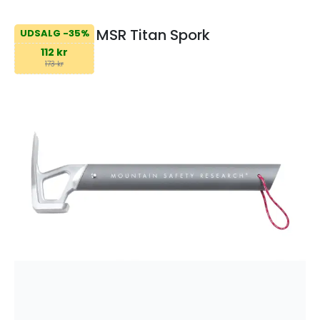
MSR Titan Spork
UDSALG -35%
112 kr
173 kr