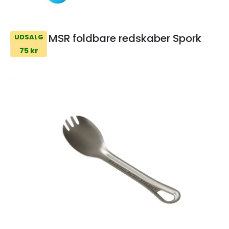
MSR foldbare redskaber Spork
UDSALG
75 kr