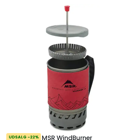
MSR WindBurner
UDSALG -22%