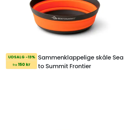
Sammenklappelige skåle Sea
UDSALG -13%
150 kr
to Summit Frontier
fra