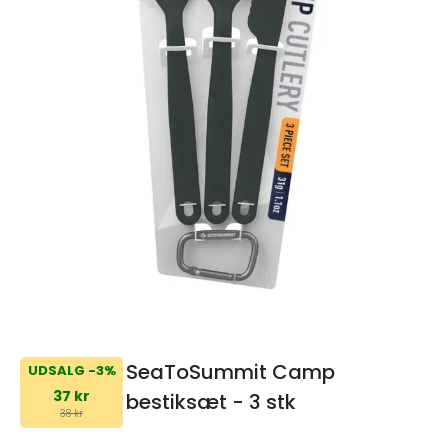
SeaToSummit Camp
UDSALG -3%
37 kr
bestiksæt - 3 stk
38 kr