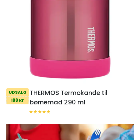
THERMOS Termokande til
UDSALG
188 kr
børnemad 290 ml