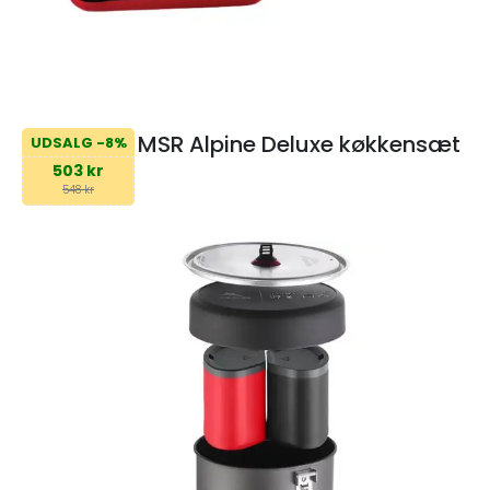
MSR Alpine Deluxe køkkensæt
UDSALG -8%
503 kr
548 kr